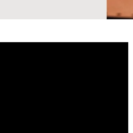
9
º
alvorada
10
º
case