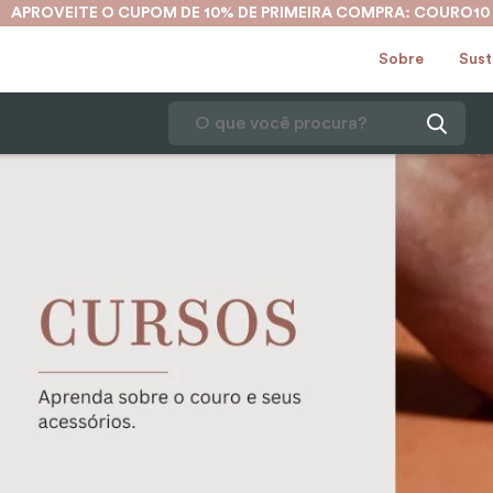
APROVEITE O CUPOM DE 10% DE PRIMEIRA COMPRA: COURO10
Sobre
Sust
O que você procura?
1
º
karina
2
º
mochila
3
º
couro
4
º
cinto
5
º
bolsa
6
º
carteira
7
º
avental
8
º
nécessaire