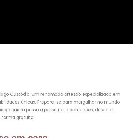
hiago Custódio, um renomado artesão especializado em
abilidades únicas. Prepare-se para mergulhar no mundo
Thiago guiará passo a passo nas confecções, desde os
e forma gratuita!