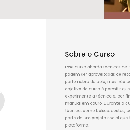
9
º
encanto
10
º
case
Sobre o Curso
Esse curso aborda técnicas de t
podem ser aproveitadas de retal
parte nobre da pele, mas não c
objetivo do curso é permitir qu
se
experimente a técnica e, por fi
a
manual em couro. Durante o cur
técnica, como bolsas, cestas, c
parte de um projeto social que
plataforma.