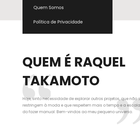
Quem Somos
Política de Privacidade
QUEM É RAQUEL
TAKAMOTO
Hoje, sinto necessidade de explorar outros projetos, que não 
restringem à moda e que respeitem mais o tempo e a escal
do fazer manual. Bem-vindos ao meu pequeno universo.