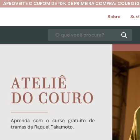
APROVEITE O CUPOM DE 10% DE PRIMEIRA COMPRA: COURO10
Sobre
Sust
O que você procura?
1
º
karina
2
º
mochila
3
º
couro
4
º
cinto
5
º
bolsa
6
º
carteira
7
º
avental
8
º
nécessaire