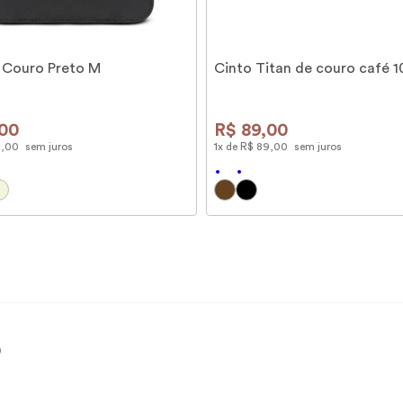
 Couro Preto M
Cinto Titan de couro café 
00
R$
89
,
00
9
,
00
sem juros
1
x de
R$
89
,
00
sem juros
)