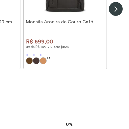
100 cm
Mochila Aroeira de Couro Café
R$
599
,
00
4
x de
R$
149
,
75
sem juros
+
1
0%