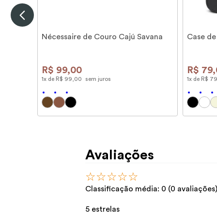
Nécessaire de Couro Cajú Savana
Case de
R$
99
,
00
R$
79
,
1
x de
R$
99
,
00
sem juros
1
x de
R$
7
Avaliações
☆
☆
☆
☆
☆
Classificação média: 0
(0 avaliações
5 estrelas