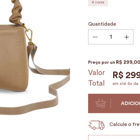
4
cores
9
º
alvorada
10
º
case
Quantidade
R$
299
,
0
Preço por
un
Valor
R$
29
Total
em até
4
x de
ADICIO
Calcule o fre