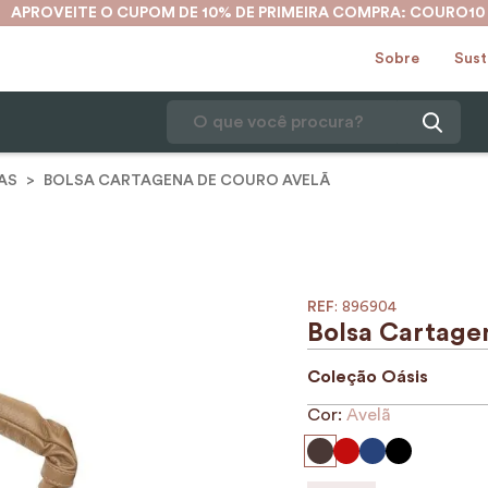
APROVEITE O CUPOM DE 10% DE PRIMEIRA COMPRA: COURO10
Sobre
Sust
O que você procura?
AS
BOLSA CARTAGENA DE COURO AVELÃ
1
º
karina
2
º
mochila
3
º
couro
4
º
cinto
:
896904
Bolsa Cartage
5
º
bolsa
Coleção
Oásis
6
º
carteira
Cor:
Avelã
7
º
avental
8
º
nécessaire