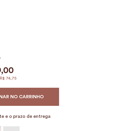
0
9
,
00
R$
74
,
75
NAR NO CARRINHO
te e o prazo de entrega