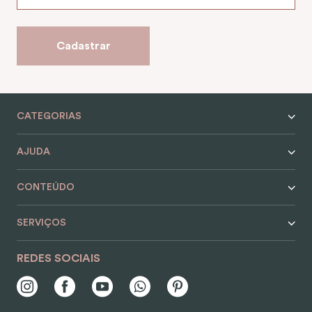
9
º
encanto
10
º
case
Cadastrar
CATEGORIAS
AJUDA
CONTEÚDO
SERVIÇOS
REDES SOCIAIS