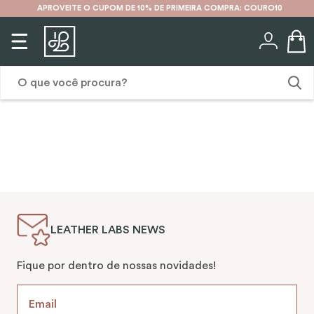
APROVEITE O CUPOM DE 10% DE PRIMEIRA COMPRA: COURO10
O que você procura?
1
º
karina
2
º
mochila
3
º
couro
4
º
cinto
LEATHER LABS NEWS
5
º
bolsa
6
º
carteira
Fique por dentro de nossas novidades!
7
º
avental
8
º
nécessaire