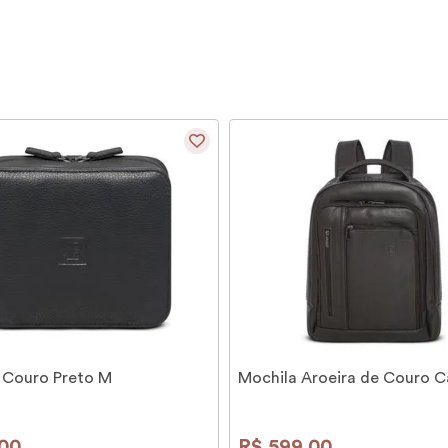
 Couro Preto M
Mochila Aroeira de Couro C
00
R$
599
,
00