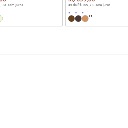
9
,
00
sem juros
4
x de
R$
149
,
75
sem juros
+
1
)