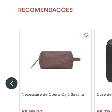
RECOMENDAÇÕES
Nécessaire de Couro Cajú Savana
Case de
R$
99
,
00
R$
79
,