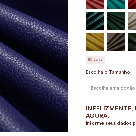
9
º
porta vinhos
10
º
alvorada
50
cores
Escolha o Tamanho
Escolha uma opção