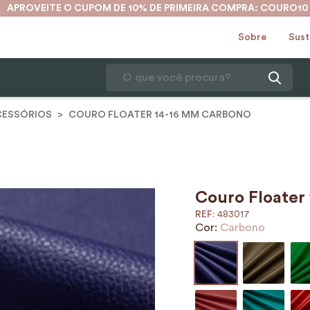
APROVEITE O CUPOM DE 10% DE PRIMEIRA COMPRA: COURO10
Sobre
Sust
O que você procura?
CESSÓRIOS
COURO FLOATER 14-16 MM CARBONO
1
º
karina
2
º
mochila
3
º
couro
4
º
cinto
Couro Floater
:
483017
5
º
bolsa
Cor:
Carbono
6
º
avental
7
º
nécessaire
8
º
carteira