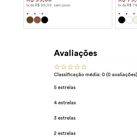
1
x de
R$
99
,
00
sem juros
1
x de
R$
7
Avaliações
☆
☆
☆
☆
☆
Classificação média: 0
(0 avaliações
5 estrelas
4 estrelas
3 estrelas
2 estrelas