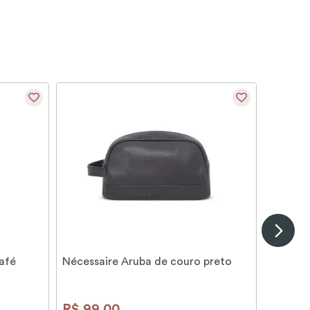
afé
Nécessaire Aruba de couro preto
R$
99
,
00