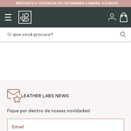
APROVEITE O CUPOM DE 10% DE PRIMEIRA COMPRA: COURO10
O que você procura?
1
º
karina
2
º
mochila
3
º
couro
4
º
cinto
LEATHER LABS NEWS
5
º
bolsa
6
º
carteira
Fique por dentro de nossas novidades!
7
º
avental
8
º
nécessaire