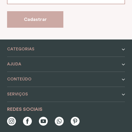
9
º
encanto
10
º
case
Cadastrar
CATEGORIAS
AJUDA
CONTEÚDO
SERVIÇOS
REDES SOCIAIS