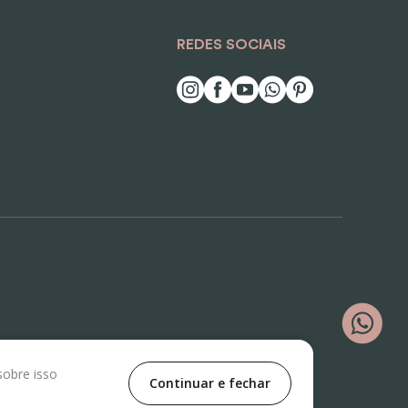
REDES SOCIAIS
sobre isso
Continuar e fechar
ê Nº500, Vila Jaguara, São Paulo/SP, CEP 05118-100