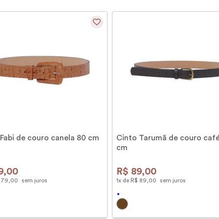
9
º
alvorada
10
º
case
 Fabi de couro canela 80 cm
Cinto Tarumã de couro caf
cm
9
,
00
R$
89
,
00
79
,
00
sem juros
1
x de
R$
89
,
00
sem juros