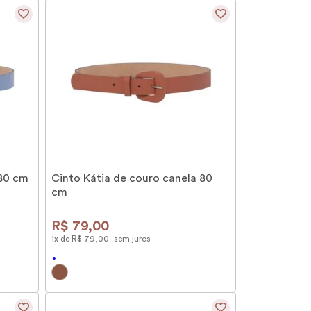
 80 cm
Cinto Kátia de couro canela 80
cm
R$
79
,
00
1
x de
R$
79
,
00
sem juros