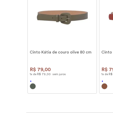
Cinto Kátia de couro olive 80 cm
Cinto
R$
79
,
00
R$
7
1
x de
R$
79
,
00
sem juros
1
x de
R$