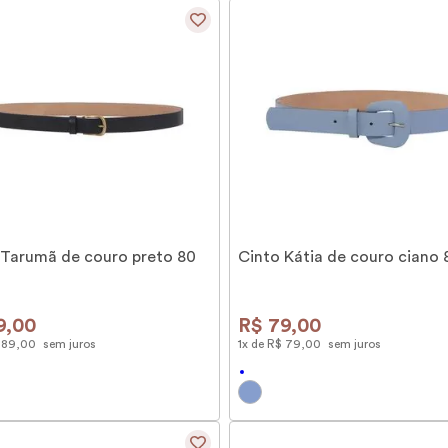
 Tarumã de couro preto 80
Cinto Kátia de couro ciano
9
,
00
R$
79
,
00
89
,
00
sem juros
1
x de
R$
79
,
00
sem juros