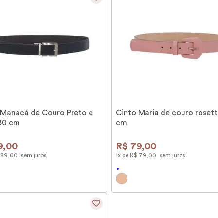
 Manacá de Couro Preto e
Cinto Maria de couro rosett
80 cm
cm
9
,
00
R$
79
,
00
89
,
00
sem juros
1
x de
R$
79
,
00
sem juros