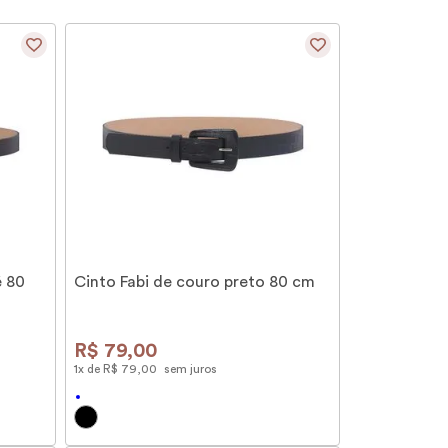
é 80
Cinto Fabi de couro preto 80 cm
R$
79
,
00
1
x de
R$
79
,
00
sem juros