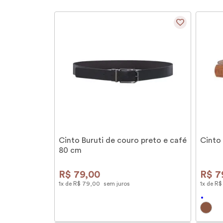
Cinto Buruti de couro preto e café
Cinto
80 cm
R$
79
,
00
R$
7
1
x de
R$
79
,
00
sem juros
1
x de
R$