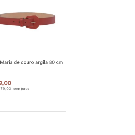
 Maria de couro argila 80 cm
9
,
00
79
,
00
sem juros