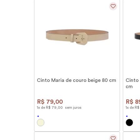
Cinto Maria de couro beige 80 cm
Cinto
cm
R$
79
,
00
R$
8
1
x de
R$
79
,
00
sem juros
1
x de
R$