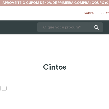
APROVEITE O CUPOM DE 10% DE PRIMEIRA COMPRA: COURO10
Sobre
Sust
O que você procura?
1
º
karina
2
º
mochila
3
º
couro
Cintos
4
º
cinto
5
º
bolsa
6
º
carteira
7
º
avental
8
º
nécessaire