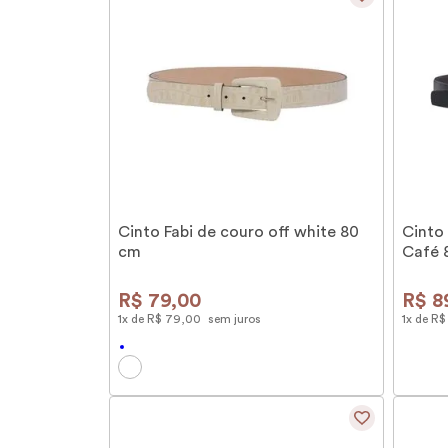
Cinto Fabi de couro off white 80
Cinto
cm
Café 
R$
79
,
00
R$
8
1
x de
R$
79
,
00
sem juros
1
x de
R$