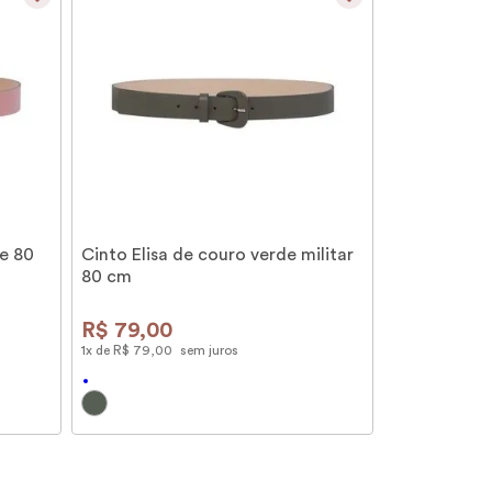
e 80
Cinto Elisa de couro verde militar
80 cm
R$
79
,
00
1
x de
R$
79
,
00
sem juros