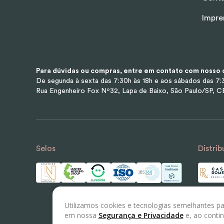
Impre
Para dúvidas ou compras, entre em contato com nosso d
De segunda à sexta das 7:30h às 18h e aos sábados das 7:3
Rua Engenheiro Fox Nº32, Lapa de Baixo, São Paulo/SP, 
Selos
Distrib
Utilizamos cookies e tecnologias semelhantes pa
em nossa
Segurança e Privacidade
e, ao conti
© 2023 LEATHER LABS - Todos os direitos reserv