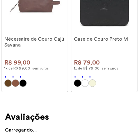
Nécessaire de Couro Cajú
Case de Couro Preto M
Savana
R$
99
,
00
R$
79
,
00
1
x de
R$
99
,
00
sem juros
1
x de
R$
79
,
00
sem juros
Avaliações
Carregando…