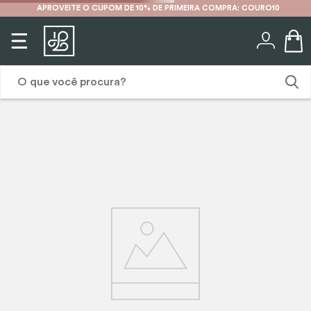
APROVEITE O CUPOM DE 10% DE PRIMEIRA COMPRA: COURO10
O que você procura?
1
º
karina
2
º
mochila
3
º
couro
4
º
cinto
5
º
bolsa
6
º
carteira
7
º
avental
8
º
nécessaire