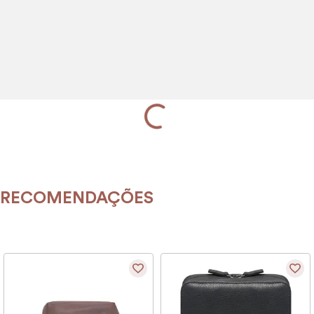
9
º
encanto
10
º
case
RECOMENDAÇÕES