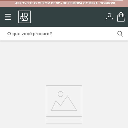
APROVEITE O CUPOM DE 10% DE PRIMEIRA COMPRA: COURO10
O que você procura?
1
º
mochila
2
º
karina
3
º
couro
4
º
cinto
5
º
bolsa
6
º
avental
7
º
nécessaire
8
º
carteira