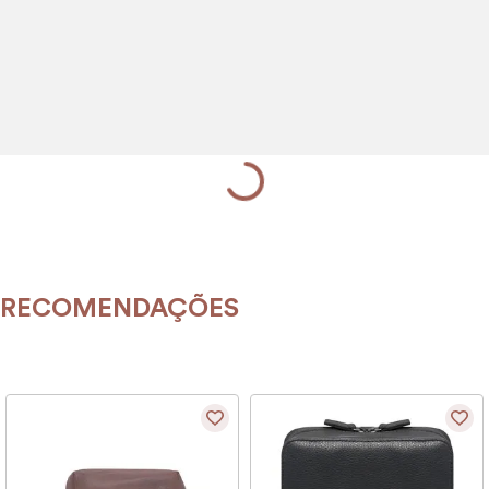
9
º
alvorada
10
º
mala
RECOMENDAÇÕES