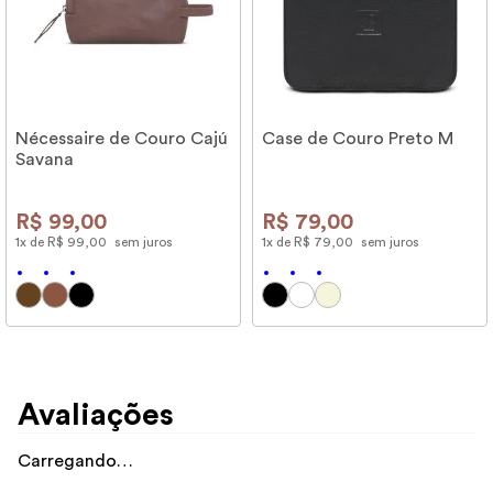
Nécessaire de Couro Cajú
Case de Couro Preto M
Savana
R$
99
,
00
R$
79
,
00
1
x de
R$
99
,
00
sem juros
1
x de
R$
79
,
00
sem juros
Avaliações
Carregando…