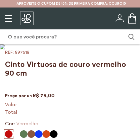
APROVEITE O CUPOM DE 10% DE PRIMEIRA COMPRA: COURO10
O que você procura?
:
897518
1
º
mochila
Cinto Virtuosa de couro vermelho
2
º
karina
90 cm
3
º
couro
4
º
cinto
R$
79
,
00
Preço por
un
5
º
bolsa
Valor
Total
6
º
avental
Cor:
Vermelho
7
º
nécessaire
8
º
carteira