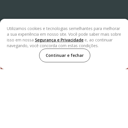
Para dúvidas ou compras, entre em contato com nosso
distribuidor:
De segunda à sexta das 7:30h às 18h e aos
Utilizamos cookies e tecnologias semelhantes para melhorar
sábados das 7:30h às 13:30h.
Rua Engenheiro Fox Nº32, Lapa
a sua experiência em nosso site. Você pode saber mais sobre
de Baixo, São Paulo/SP, CEP 05069-020.
isso em nossa
Segurança e Privacidade
e, ao continuar
navegando, você concorda com estas condições.
Continuar e fechar
Selos
Distribuidor