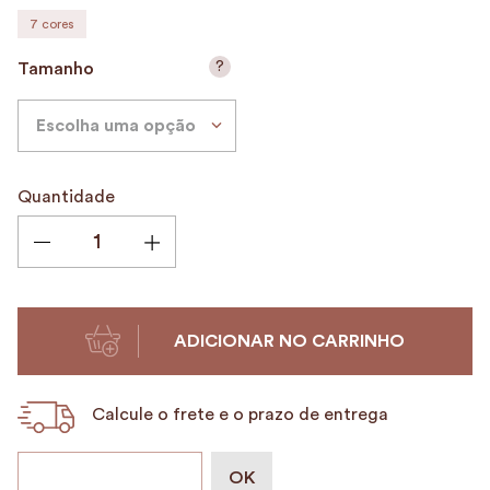
7
cores
9
º
alvorada
10
º
mala
?
Tamanho
Escolha uma opção
Quantidade
ADICIONAR NO CARRINHO
Calcule o frete e o prazo de entrega