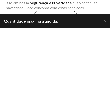
de resíduos e a economia circular.
isso em nossa
Segurança e Privacidade
e, ao continuar
navegando, você concorda com estas condições.
Continuar e fechar
Quantidade máxima atingida.
LEATHER LABS NEWS
Fique por dentro de nossas novidades!
Cadastrar