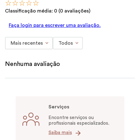
☆
☆
☆
☆
☆
Classificação média: 0
(0 avaliações)
Faça login para escrever uma avaliação.
Mais recentes
Todos
Nenhuma avaliação
Serviços
Encontre serviços ou
profissionais especializados.
Saiba mais