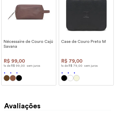
Nécessaire de Couro Cajú
Case de Couro Preto M
Savana
R$
99
,
00
R$
79
,
00
1
x de
R$
99
,
00
sem juros
1
x de
R$
79
,
00
sem juros
Avaliações