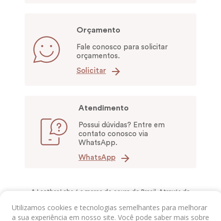
Orçamento
Fale conosco para solicitar
orçamentos.
Solicitar
Atendimento
Possui dúvidas? Entre em
contato conosco via
WhatsApp.
WhatsApp
A Leather Labs é a marca do couro do Brasil. Através da
versatilidade e propriedades únicas do couro, nós
Utilizamos cookies e tecnologias semelhantes para melhorar
disseminamos conhecimento e fomentamos a transformação
social para incentivar a geração de renda, o reaproveitamento
a sua experiência em nosso site. Você pode saber mais sobre