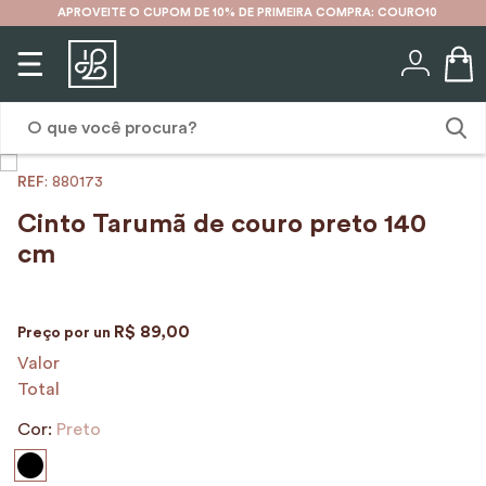
APROVEITE O CUPOM DE 10% DE PRIMEIRA COMPRA: COURO10
O que você procura?
:
880173
1
º
karina
Cinto Tarumã de couro preto 140
2
º
mochila
cm
3
º
couro
4
º
cinto
R$
89
,
00
Preço por
un
5
º
bolsa
Valor
Total
6
º
avental
Cor:
Preto
7
º
nécessaire
8
º
carteira