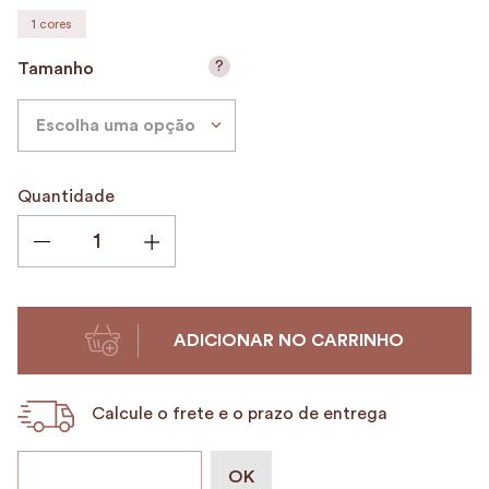
1
cores
9
º
porta vinhos
10
º
alvorada
?
Tamanho
Escolha uma opção
Quantidade
ADICIONAR NO CARRINHO
Calcule o frete e o prazo de entrega