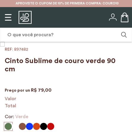
APROVEITE O CUPOM DE 10% DE PRIMEIRA COMPRA: COURO10
O que você procura?
:
897482
1
º
karina
Cinto Sublime de couro verde 90
2
º
mochila
cm
3
º
couro
4
º
cinto
R$
79
,
00
Preço por
un
5
º
bolsa
Valor
Total
6
º
carteira
Cor:
Verde
7
º
avental
8
º
nécessaire