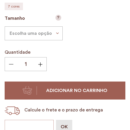
7
cores
9
º
encanto
10
º
case
?
Tamanho
Escolha uma opção
Quantidade
ADICIONAR NO CARRINHO
Calcule o frete e o prazo de entrega