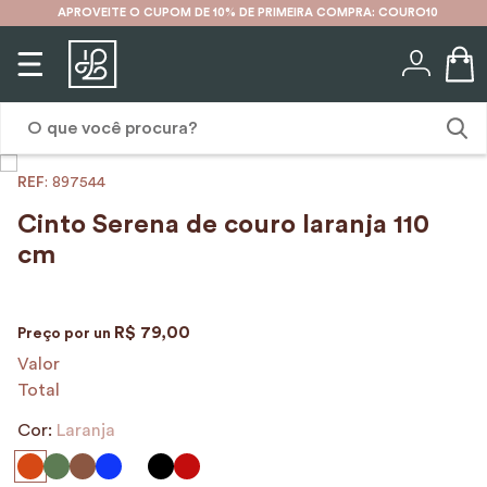
APROVEITE O CUPOM DE 10% DE PRIMEIRA COMPRA: COURO10
O que você procura?
:
897544
1
º
karina
Cinto Serena de couro laranja 110
2
º
mochila
cm
3
º
couro
4
º
cinto
R$
79
,
00
Preço por
un
5
º
bolsa
Valor
Total
6
º
avental
Cor:
Laranja
7
º
nécessaire
8
º
carteira