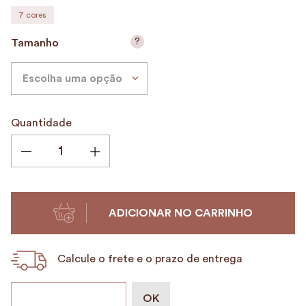
7
cores
9
º
alvorada
10
º
mala
?
Tamanho
Escolha uma opção
Quantidade
ADICIONAR NO CARRINHO
Calcule o frete e o prazo de entrega