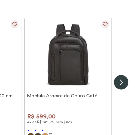
100 cm
Mochila Aroeira de Couro Café
R$
599
,
00
4
x de
R$
149
,
75
sem juros
+
1