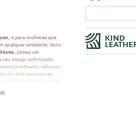
ade
, é para mulheres que
m qualquer ambiente. Feito
lidade
, possui um
seu design sofisticado.
istente e refinado, adiciona
liana
e
dois passadores
to e conforto para qualquer
IS
to Magna
é um símbolo de
 eleve seu visual com