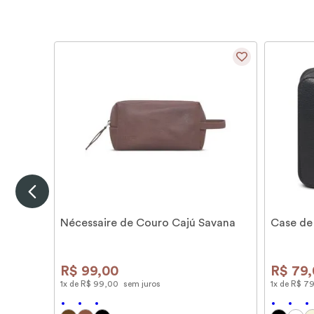
Nécessaire de Couro Cajú Savana
Case de
R$
99
,
00
R$
79
,
1
x de
R$
99
,
00
sem juros
1
x de
R$
7