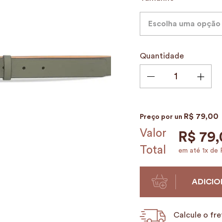
9
º
alvorada
10
º
mala
Escolha uma opção
Quantidade
R$
79
,
00
Preço por
un
Valor
R$
79
,
Total
em até
1
x de
ADICIO
Calcule o fre