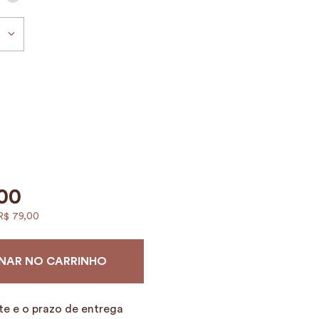
00
R$
79
,
00
NAR NO CARRINHO
te e o prazo de entrega