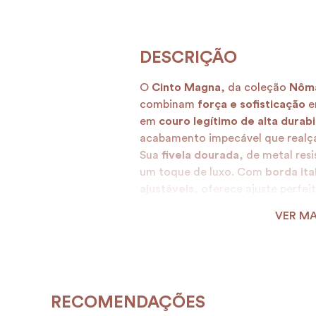
O
Cinto Magna
, da coleção
Nôm
combinam
força e sofisticação
e
em
couro legítimo de alta durabi
acabamento impecável que realça 
Sua
fivela dourada
, de metal res
um toque de luxo. Com
borda ita
ajustáveis
, oferece ajuste perfei
ocasião.
VER MA
Mais do que um acessório, o
Cin
estilo e presença. Adquira o seu e
elegância!
RECOMENDAÇÕES