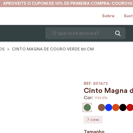
APROVEITE O CUPOM DE 10% DE PRIMEIRA COMPRA: COURO10
Sobre
Sust
O que você procura?
OS
CINTO MAGNA DE COURO VERDE 80 CM
1
º
mochila
2
º
karina
3
º
couro
4
º
cinto
:
897473
Cinto Magna d
5
º
bolsa
Cor:
Verde
6
º
avental
7
º
nécessaire
7
cores
8
º
carteira
Tamanho