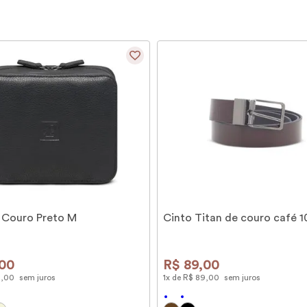
 Couro Preto M
Cinto Titan de couro café 
00
R$
89
,
00
9
,
00
sem juros
1
x de
R$
89
,
00
sem juros