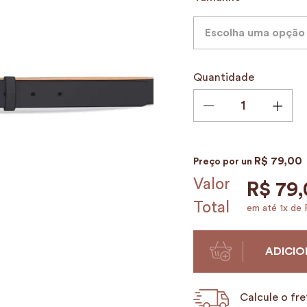
9
º
alvorada
10
º
case
Escolha uma opção
Quantidade
R$
79
,
00
Preço por
un
Valor
R$
79
,
Total
em até
1
x de
ADICIO
Calcule o fre