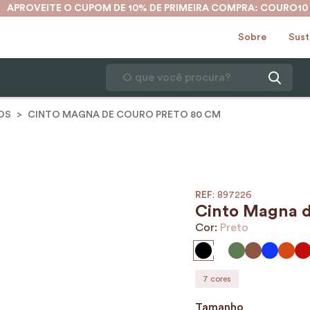
APROVEITE O CUPOM DE 10% DE PRIMEIRA COMPRA: COURO10
Sobre
Sust
O que você procura?
OS
CINTO MAGNA DE COURO PRETO 80 CM
1
º
karina
2
º
mochila
3
º
couro
4
º
cinto
:
897226
Cinto Magna d
5
º
bolsa
Cor:
Preto
6
º
carteira
7
º
avental
7
cores
8
º
nécessaire
Tamanho