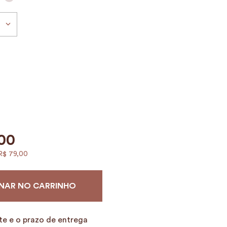
00
R$
79
,
00
NAR NO CARRINHO
te e o prazo de entrega