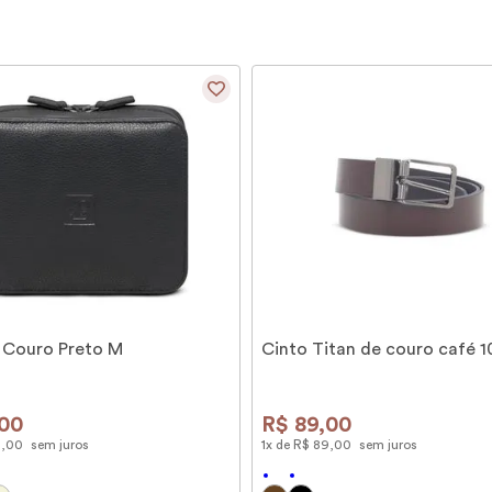
 Couro Preto M
Cinto Titan de couro café 
00
R$
89
,
00
9
,
00
sem juros
1
x de
R$
89
,
00
sem juros