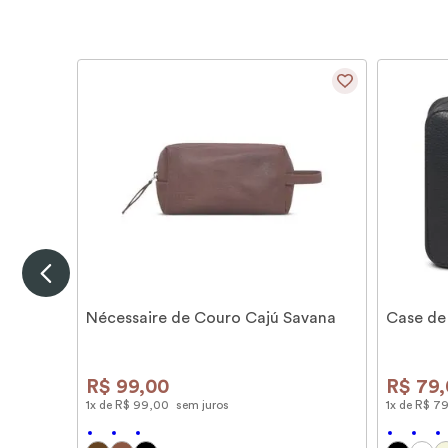
Nécessaire de Couro Cajú Savana
Case de
R$
99
,
00
R$
79
,
1
x de
R$
99
,
00
sem juros
1
x de
R$
7