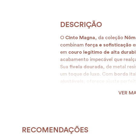
O
Cinto Magna
, da coleção
Nôm
combinam
força e sofisticação
e
em
couro legítimo de alta durabi
acabamento impecável que realça 
Sua
fivela dourada
, de metal res
um toque de luxo. Com
borda ita
ajustáveis
, oferece ajuste perfei
ocasião.
VER MA
Mais do que um acessório, o
Cin
estilo e presença. Adquira o seu e
elegância!
RECOMENDAÇÕES