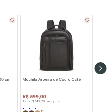
100 cm
Mochila Aroeira de Couro Café
R$
599
,
00
4
x de
R$
149
,
75
sem juros
+
1