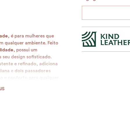
ade
, é para mulheres que
m qualquer ambiente. Feito
lidade
, possui um
seu design sofisticado.
istente e refinado, adiciona
liana
e
dois passadores
to e conforto para qualquer
IS
to Magna
é um símbolo de
 eleve seu visual com