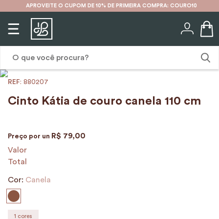
APROVEITE O CUPOM DE 10% DE PRIMEIRA COMPRA: COURO10
O que você procura?
:
880207
1
º
karina
Cinto Kátia de couro canela 110 cm
2
º
mochila
3
º
couro
R$
79
,
00
Preço por
un
4
º
cinto
Valor
Total
5
º
bolsa
Cor:
6
º
Canela
carteira
7
º
avental
8
º
nécessaire
1
cores