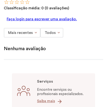
☆
☆
☆
☆
☆
Classificação média: 0
(0 avaliações)
Faça login para escrever uma avaliação.
Mais recentes
Todos
Nenhuma avaliação
Serviços
Encontre serviços ou
profissionais especializados.
Saiba mais