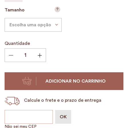
9
º
alvorada
?
Tamanho
10
º
case
Escolha uma opção
Quantidade
ADICIONAR NO CARRINHO
Calcule o frete e o prazo de entrega
Não sei meu CEP