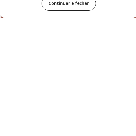
Continuar e fechar
Selos
Distribuidor
Parceiros
Segurança