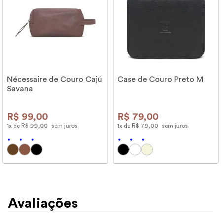
Nécessaire de Couro Cajú
Case de Couro Preto M
Savana
R$
99
,
00
R$
79
,
00
1
x de
R$
99
,
00
sem juros
1
x de
R$
79
,
00
sem juros
Avaliações