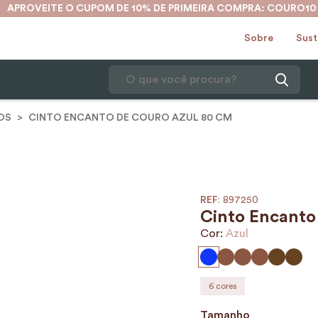
APROVEITE O CUPOM DE 10% DE PRIMEIRA COMPRA: COURO10
Sobre
Sust
O que você procura?
OS
CINTO ENCANTO DE COURO AZUL 80 CM
1
º
mochila
2
º
karina
3
º
couro
4
º
cinto
:
897250
Cinto Encanto
5
º
bolsa
Cor:
Azul
6
º
avental
7
º
nécessaire
6
cores
8
º
carteira
Tamanho