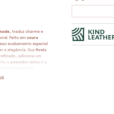
made
, traduz charme e
oral. Feito em
couro
ossui acabamento especial
er a elegância. Sua
fivela
 refinado, adiciona um
anto o
passador único
e a
juste impecável e
IS
canto
valoriza qualquer look
uira o seu e sinta a