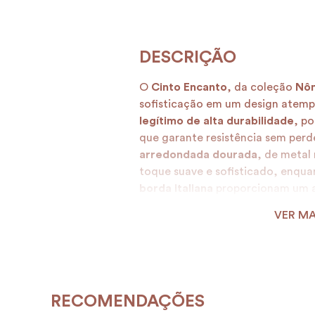
O
Cinto Encanto
, da coleção
Nô
sofisticação em um design atemp
legítimo de alta durabilidade
, p
que garante resistência sem perd
arredondada dourada
, de metal
toque suave e sofisticado, enqu
borda italiana
proporcionam um a
confortável.
VER MA
Versátil e envolvente, o
Cinto En
com sutileza e personalidade. Adq
diferença nos detalhes!
RECOMENDAÇÕES