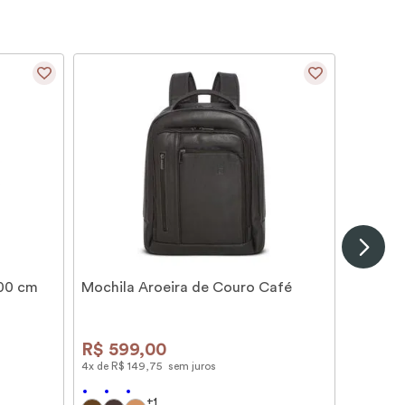
100 cm
Mochila Aroeira de Couro Café
R$
599
,
00
4
x de
R$
149
,
75
sem juros
+
1