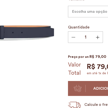
9
º
alvorada
10
º
mala
Escolha uma opção
Quantidade
R$
79
,
00
Preço por
un
Valor
R$
79
,
Total
em até
1
x de
ADICIO
Calcule o fre