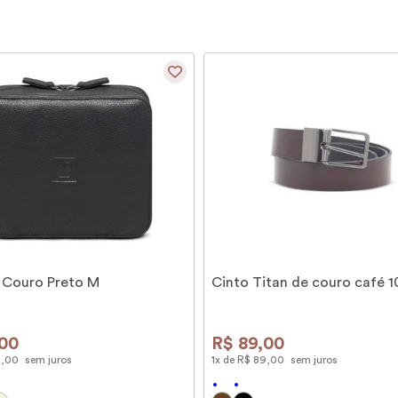
 Couro Preto M
Cinto Titan de couro café 
00
R$
89
,
00
9
,
00
sem juros
1
x de
R$
89
,
00
sem juros