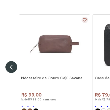
Nécessaire de Couro Cajú Savana
Case de
R$
99
,
00
R$
79
,
1
x de
R$
99
,
00
sem juros
1
x de
R$
7