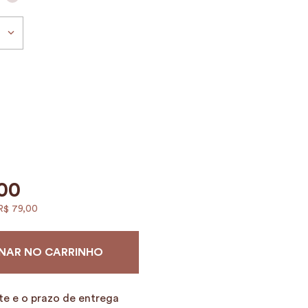
00
R$
79
,
00
NAR NO CARRINHO
te e o prazo de entrega