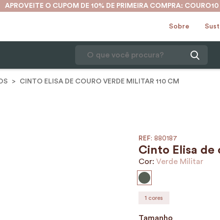
APROVEITE O CUPOM DE 10% DE PRIMEIRA COMPRA: COURO10
Sobre
Sust
O que você procura?
OS
CINTO ELISA DE COURO VERDE MILITAR 110 CM
1
º
karina
2
º
mochila
3
º
couro
4
º
cinto
:
880187
Cinto Elisa de
5
º
bolsa
Cor:
Verde Militar
6
º
avental
7
º
nécessaire
1
cores
8
º
carteira
Tamanho