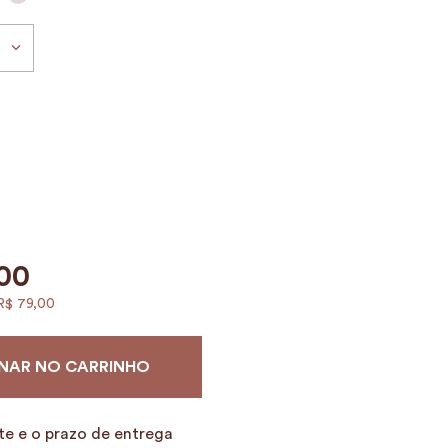
00
R$
79
,
00
NAR NO CARRINHO
te e o prazo de entrega