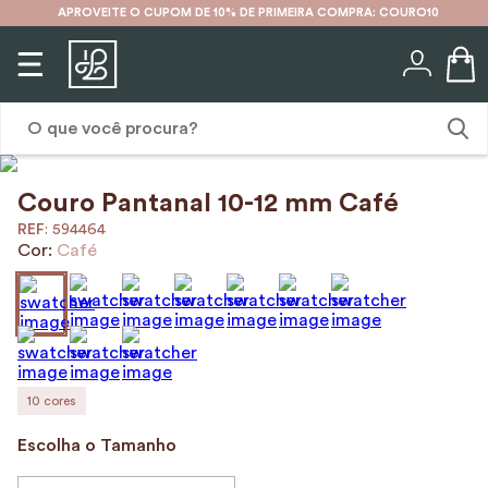
APROVEITE O CUPOM DE 10% DE PRIMEIRA COMPRA: COURO10
O que você procura?
Couro Pantanal 10-12 mm Café
1
º
karina
:
594464
2
º
mochila
Cor:
Café
3
º
couro
4
º
cinto
5
º
bolsa
6
º
carteira
10
cores
7
º
avental
Escolha o Tamanho
8
º
nécessaire