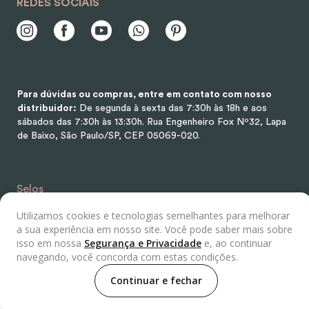
REDES SOCIAIS
Para dúvidas ou compras, entre em contato com nosso
distribuidor:
De segunda à sexta das 7:30h às 18h e aos
sábados das 7:30h às 13:30h.
Rua Engenheiro Fox Nº32, Lapa
de Baixo, São Paulo/SP, CEP 05069-020.
Selos
Utilizamos cookies e tecnologias semelhantes para melhorar
a sua experiência em nosso site. Você pode saber mais sobre
isso em nossa
Segurança e Privacidade
e, ao continuar
navegando, você concorda com estas condições.
Continuar e fechar
Distribuidor