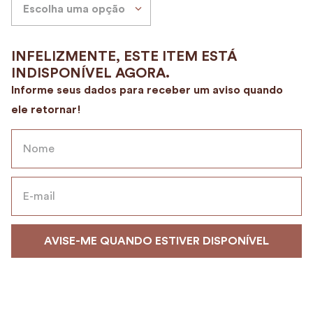
Escolha uma opção
9
º
encanto
10
º
case