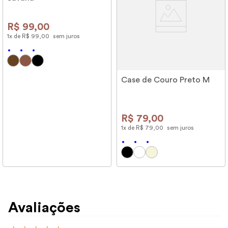
R$
99
,
00
1
x de
R$
99
,
00
sem juros
Case de Couro Preto M
R$
79
,
00
1
x de
R$
79
,
00
sem juros
Avaliações