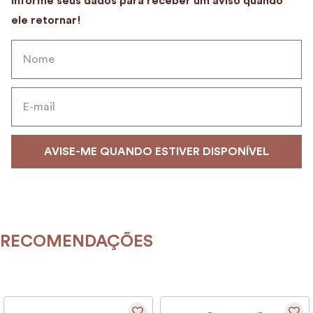
9
º
alvorada
10
º
mala
RECOMENDAÇÕES