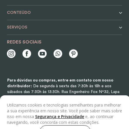
CONTEÚDO
SERVIÇOS
REDES SOCIAIS
Para dúvidas ou compras, entre em contato com nosso
distribuidor:
De segunda à sexta das 7:30h às 18h e aos
sábados das 7:30h às 13:30h.
Rua Engenheiro Fox Nº32, Lapa
de Baixo, São Paulo/SP, CEP 05069-020.
Utilizamos cookies e tecnologias semelhantes para melhorar
a sua experiência em nosso site. Você pode saber mais sobre
isso em nossa
Segurança e Privacidade
e, ao continuar
Selos
navegando, você concorda com estas condições.