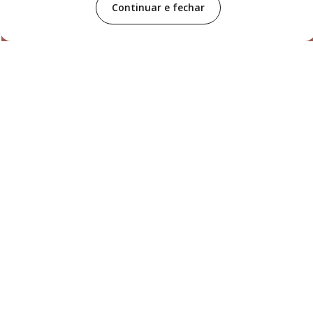
Continuar e fechar
Distribuidor
Parceiros
Segurança
© 2023 LEATHER LABS - Todos os direitos reservados
JBS S/A. CNPJ: 02.916.265/0027-07