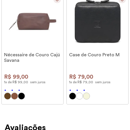
Nécessaire de Couro Cajú
Case de Couro Preto M
Savana
R$
99
,
00
R$
79
,
00
1
x de
R$
99
,
00
sem juros
1
x de
R$
79
,
00
sem juros
Avaliações