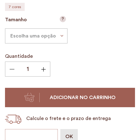
7
cores
9
º
alvorada
10
º
porta vinhos
?
Tamanho
Escolha uma opção
Quantidade
ADICIONAR NO CARRINHO
Calcule o frete e o prazo de entrega