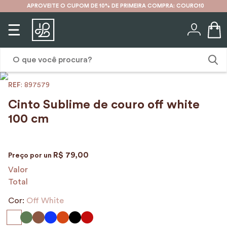
APROVEITE O CUPOM DE 10% DE PRIMEIRA COMPRA: COURO10
O que você procura?
:
897579
1
º
karina
Cinto Sublime de couro off white
2
º
mochila
100 cm
3
º
couro
4
º
cinto
R$
79
,
00
Preço por
un
5
º
bolsa
Valor
Total
6
º
avental
Cor:
Off White
7
º
nécessaire
8
º
carteira