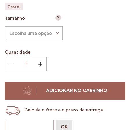
7
cores
9
º
encanto
10
º
alvorada
?
Tamanho
Escolha uma opção
Quantidade
ADICIONAR NO CARRINHO
Calcule o frete e o prazo de entrega