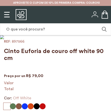
APROVEITE O CUPOM DE 10% DE PRIMEIRA COMPRA: COURO10
O que você procura?
:
897566
1
º
karina
Cinto Euforia de couro off white 90
2
º
mochila
cm
3
º
couro
4
º
cinto
R$
79
,
00
Preço por
un
5
º
bolsa
Valor
Total
6
º
carteira
Cor:
Off White
7
º
avental
8
º
nécessaire