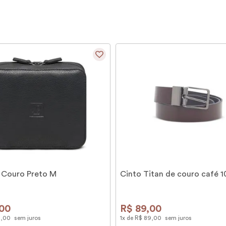
 Couro Preto M
Cinto Titan de couro café 
00
R$
89
,
00
9
,
00
sem juros
1
x de
R$
89
,
00
sem juros