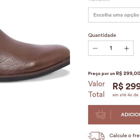
9
º
alvorada
10
º
mala
Escolha uma opção
Quantidade
R$
299
,
0
Preço por
un
Valor
R$
29
Total
em até
4
x de
ADICIO
Calcule o fre