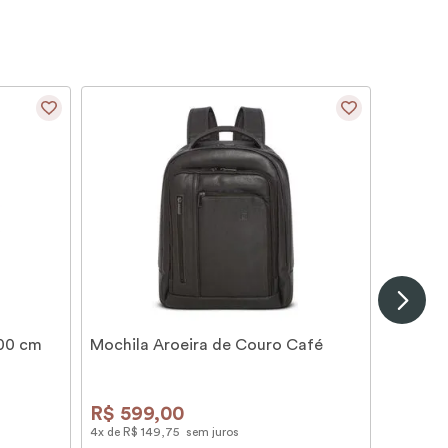
100 cm
Mochila Aroeira de Couro Café
R$
599
,
00
4
x de
R$
149
,
75
sem juros