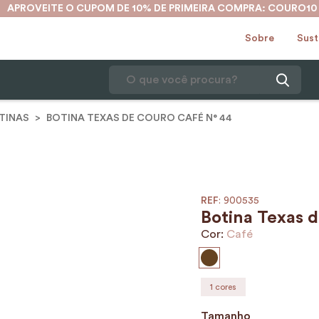
APROVEITE O CUPOM DE 10% DE PRIMEIRA COMPRA: COURO10
Sobre
Sust
O que você procura?
TINAS
BOTINA TEXAS DE COURO CAFÉ N° 44
1
º
mochila
2
º
karina
3
º
couro
4
º
cinto
:
900535
Botina Texas d
5
º
bolsa
Cor:
Café
6
º
avental
7
º
nécessaire
1
cores
8
º
carteira
Tamanho