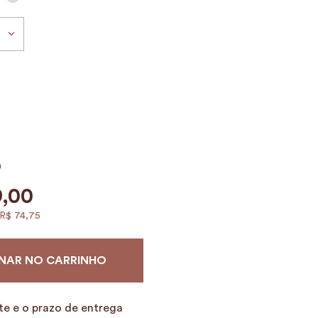
0
9
,
00
R$
74
,
75
NAR NO CARRINHO
te e o prazo de entrega