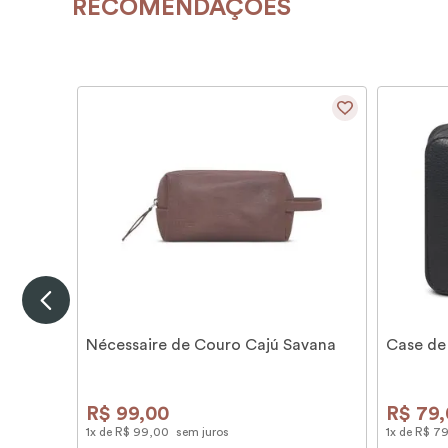
RECOMENDAÇÕES
Nécessaire de Couro Cajú Savana
Case de
R$
99
,
00
R$
79
,
1
x de
R$
99
,
00
sem juros
1
x de
R$
7