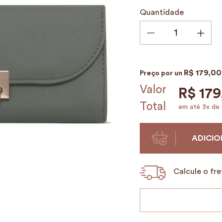
9
º
porta vinhos
Quantidade
10
º
alvorada
R$
179
,
00
Preço por
un
Valor
R$
179
Total
em até
3
x de
ADICIO
Calcule o fre