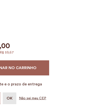
,
00
R$
59
,
67
NAR NO CARRINHO
te e o prazo de entrega
Não sei meu CEP