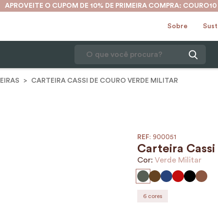
APROVEITE O CUPOM DE 10% DE PRIMEIRA COMPRA: COURO10
Sobre
Sust
O que você procura?
EIRAS
CARTEIRA CASSI DE COURO VERDE MILITAR
1
º
karina
2
º
mochila
3
º
couro
4
º
cinto
:
900051
Carteira Cassi
5
º
bolsa
Cor:
Verde Militar
6
º
avental
7
º
nécessaire
6
cores
8
º
carteira