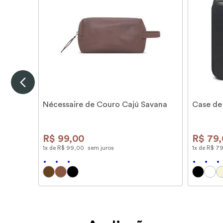
Nécessaire de Couro Cajú Savana
Case de
R$
99
,
00
R$
79
,
1
x de
R$
99
,
00
sem juros
1
x de
R$
7