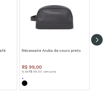
afé
Nécessaire Aruba de couro preto
R$
99
,
00
1
x de
R$
99
,
00
sem juros