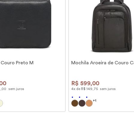
 Couro Preto M
Mochila Aroeira de Couro C
00
R$
599
,
00
9
,
00
sem juros
4
x de
R$
149
,
75
sem juros
+
1