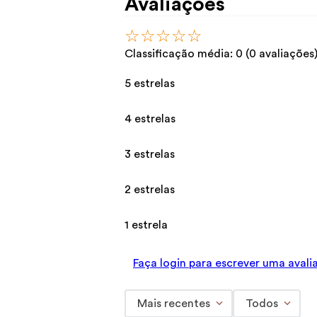
Avaliações
☆
☆
☆
☆
☆
Classificação média: 0
(0 avaliações
5 estrelas
4 estrelas
3 estrelas
2 estrelas
1 estrela
Faça login para escrever uma avali
Mais recentes
Todos