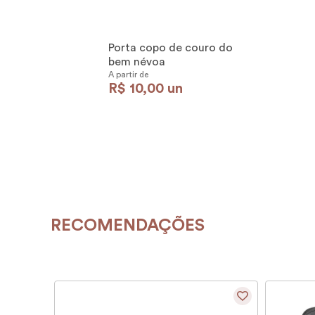
Porta copo de couro do
bem névoa
A partir de
R$
10
,
00
un
RECOMENDAÇÕES