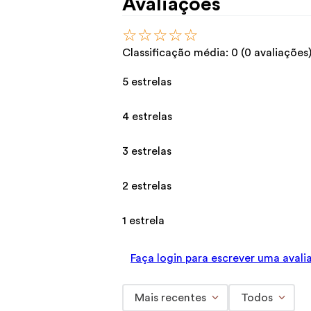
Avaliações
☆
☆
☆
☆
☆
Classificação média: 0
(0 avaliações
5 estrelas
4 estrelas
3 estrelas
2 estrelas
1 estrela
Faça login para escrever uma avali
Mais recentes
Todos