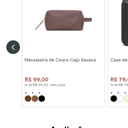
Nécessaire de Couro Cajú Savana
Case de
R$
99
,
00
R$
79
,
1
x de
R$
99
,
00
sem juros
1
x de
R$
7