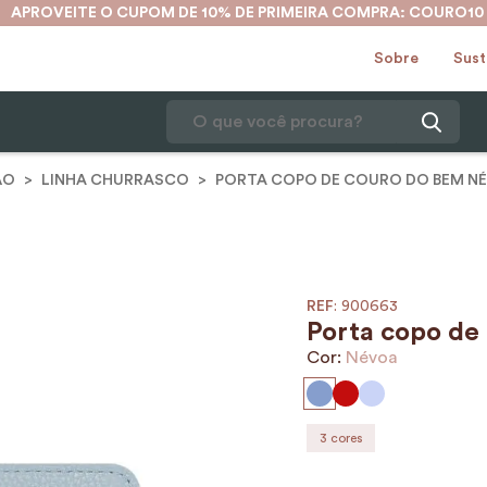
APROVEITE O CUPOM DE 10% DE PRIMEIRA COMPRA: COURO10
Sobre
Sust
O que você procura?
ÃO
LINHA CHURRASCO
PORTA COPO DE COURO DO BEM N
1
º
karina
2
º
mochila
3
º
couro
4
º
cinto
:
900663
Porta copo de
5
º
bolsa
Cor:
Névoa
6
º
carteira
7
º
avental
3
cores
8
º
nécessaire