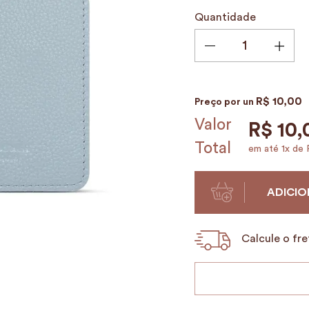
9
º
alvorada
Quantidade
10
º
case
R$
10
,
00
Preço por
un
Valor
R$
10
,
Total
em até
1
x de
ADICIO
Calcule o fre