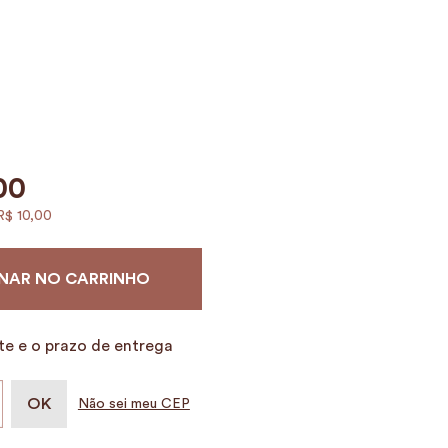
00
R$
10
,
00
NAR NO CARRINHO
te e o prazo de entrega
Não sei meu CEP