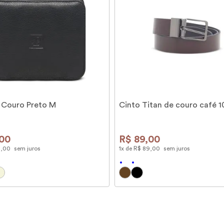
 Couro Preto M
Cinto Titan de couro café 
00
R$
89
,
00
9
,
00
sem juros
1
x de
R$
89
,
00
sem juros