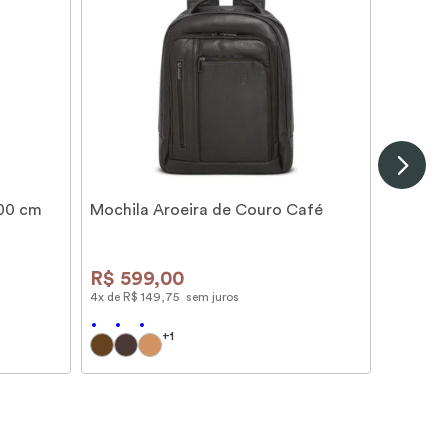
100 cm
Mochila Aroeira de Couro Café
R$
599
,
00
4
x de
R$
149
,
75
sem juros
+
1