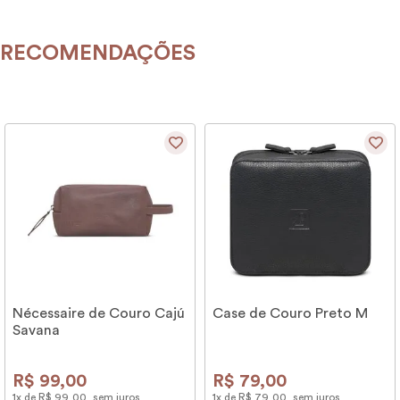
RECOMENDAÇÕES
Nécessaire de Couro Cajú
Case de Couro Preto M
Savana
R$
99
,
00
R$
79
,
00
1
x de
R$
99
,
00
sem juros
1
x de
R$
79
,
00
sem juros