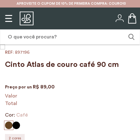
APROVEITE O CUPOM DE 10% DE PRIMEIRA COMPRA: COURO10
O que você procura?
:
897196
1
º
karina
Cinto Atlas de couro café 90 cm
2
º
mochila
3
º
couro
R$
89
,
00
Preço por
un
4
º
cinto
Valor
Total
5
º
bolsa
Cor:
6
º
Café
carteira
7
º
avental
8
º
nécessaire
2
cores