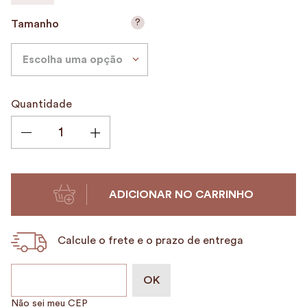
9
º
alvorada
?
Tamanho
10
º
case
Escolha uma opção
Quantidade
ADICIONAR NO CARRINHO
Calcule o frete e o prazo de entrega
Não sei meu CEP