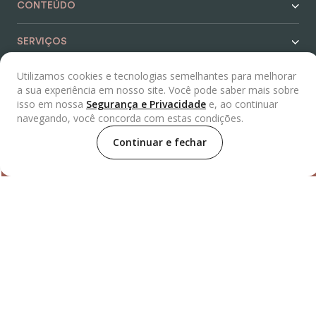
CONTEÚDO
SERVIÇOS
Utilizamos cookies e tecnologias semelhantes para melhorar
REDES SOCIAIS
a sua experiência em nosso site. Você pode saber mais sobre
isso em nossa
Segurança e Privacidade
e, ao continuar
navegando, você concorda com estas condições.
Continuar e fechar
Para dúvidas ou compras, entre em contato com nosso
distribuidor:
De segunda à sexta das 7:30h às 18h e aos
sábados das 7:30h às 13:30h.
Rua Engenheiro Fox Nº32, Lapa
de Baixo, São Paulo/SP, CEP 05069-020.
Selos