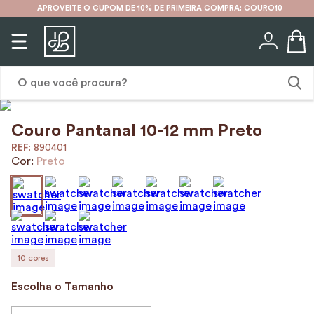
APROVEITE O CUPOM DE 10% DE PRIMEIRA COMPRA: COURO10
O que você procura?
Couro Pantanal 10-12 mm Preto
1
º
karina
:
890401
2
º
mochila
Cor:
Preto
3
º
couro
4
º
cinto
5
º
bolsa
6
º
avental
10
cores
7
º
nécessaire
Escolha o Tamanho
8
º
carteira