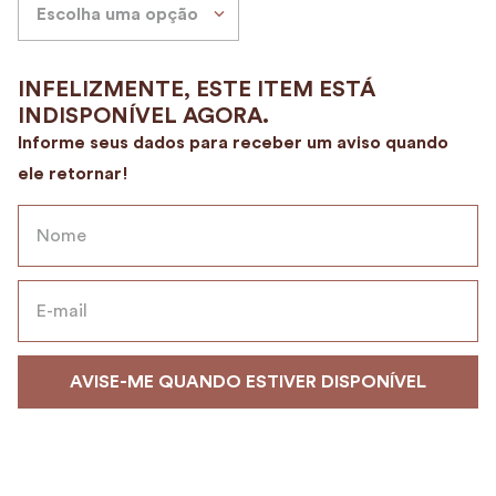
Escolha uma opção
9
º
alvorada
10
º
porta vinhos