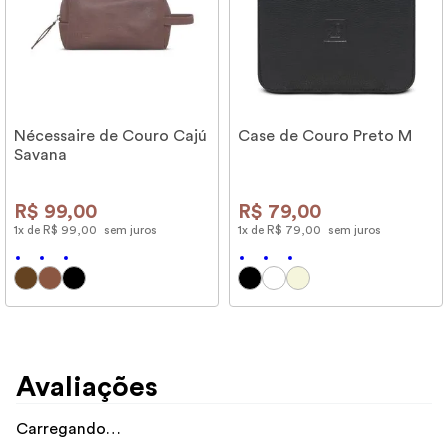
Nécessaire de Couro Cajú
Case de Couro Preto M
Savana
R$
99
,
00
R$
79
,
00
1
x de
R$
99
,
00
sem juros
1
x de
R$
79
,
00
sem juros
Avaliações
Carregando…