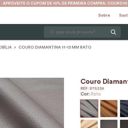
APROVEITE O CUPOM DE 10% DE PRIMEIRA COMPRA: COURO10
Sobre
Sust
O que você procura?
BÍLIA
COURO DIAMANTINA 11-13 MM RATO
1
º
mochila
2
º
karina
3
º
couro
4
º
cinto
Couro Diamant
:
876334
5
º
bolsa
Cor:
Rato
6
º
avental
7
º
nécessaire
8
º
carteira