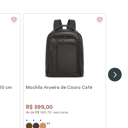
100 cm
Mochila Aroeira de Couro Café
R$
599
,
00
4
x de
R$
149
,
75
sem juros
+
1