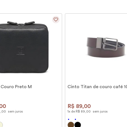
 Couro Preto M
Cinto Titan de couro café 
00
R$
89
,
00
9
,
00
sem juros
1
x de
R$
89
,
00
sem juros