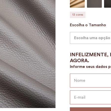
9
º
alvorada
10
º
mala
13
cores
Escolha o Tamanho
Escolha uma opção