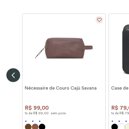
Nécessaire de Couro Cajú Savana
Case de
R$
99
,
00
R$
79
,
1
x de
R$
99
,
00
sem juros
1
x de
R$
7