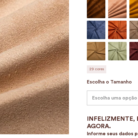
9
º
alvorada
10
º
case
29
cores
Escolha o Tamanho
Escolha uma opção