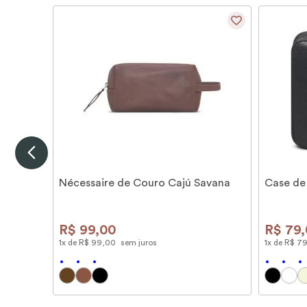
Nécessaire de Couro Cajú Savana
Case de
R$
99
,
00
R$
79
,
1
x de
R$
99
,
00
sem juros
1
x de
R$
7