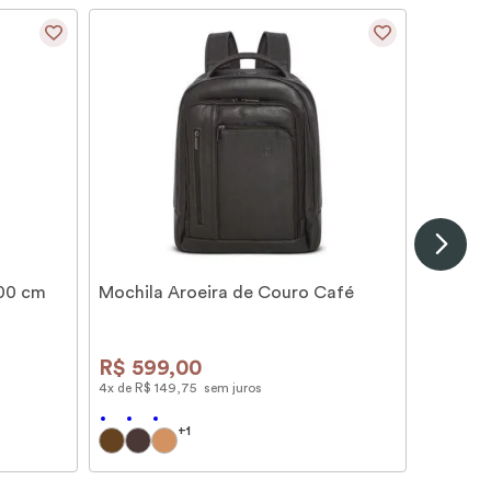
100 cm
Mochila Aroeira de Couro Café
R$
599
,
00
4
x de
R$
149
,
75
sem juros
+
1