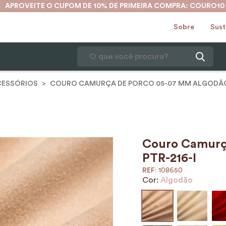
APROVEITE O CUPOM DE 10% DE PRIMEIRA COMPRA: COURO10
Sobre
Sust
O que você procura?
CESSÓRIOS
COURO CAMURÇA DE PORCO 05-07 MM ALGODÃO -
1
º
karina
2
º
mochila
3
º
couro
4
º
cinto
Couro Camurça
PTR-216-I
5
º
bolsa
:
108650
6
º
carteira
Cor:
Algodão
7
º
avental
8
º
nécessaire