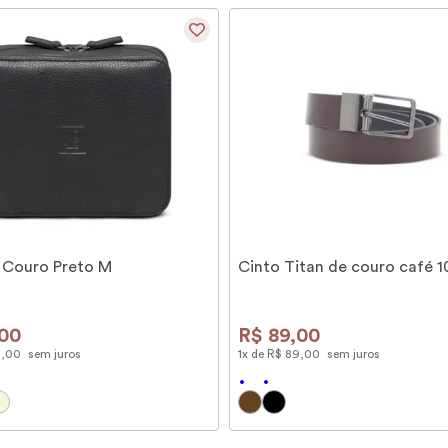
 Couro Preto M
Cinto Titan de couro café 
00
R$
89
,
00
9
,
00
sem juros
1
x de
R$
89
,
00
sem juros