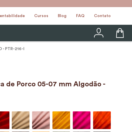
entabilidade
Cursos
Blog
FAQ
Contato
 PTR-216-I
 de Porco 05-07 mm Algodão -