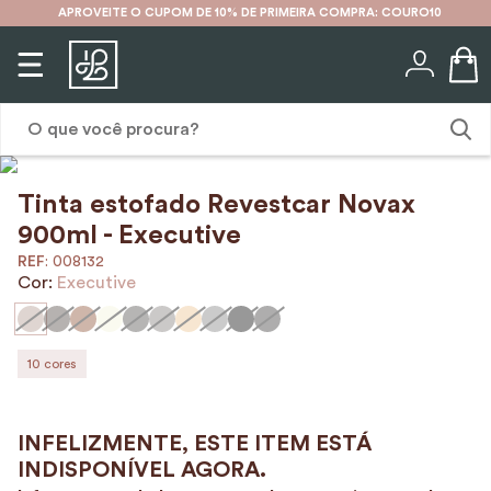
APROVEITE O CUPOM DE 10% DE PRIMEIRA COMPRA: COURO10
O que você procura?
Tinta estofado Revestcar Novax
1
º
karina
900ml - Executive
2
º
mochila
:
008132
Cor:
Executive
3
º
couro
4
º
cinto
5
º
bolsa
10
cores
6
º
carteira
7
º
avental
8
º
nécessaire