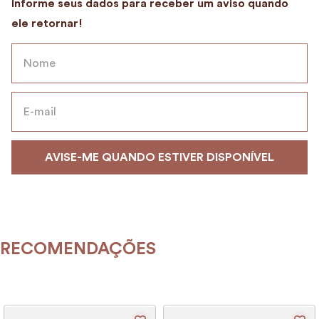
9
º
encanto
10
º
case
RECOMENDAÇÕES