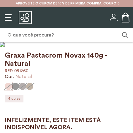
APROVEITE O CUPOM DE 10% DE PRIMEIRA COMPRA: COURO10
O que você procura?
Graxa Pastacrom Novax 140g -
1
º
karina
Natural
2
º
mochila
:
091260
Cor:
Natural
3
º
couro
4
º
cinto
5
º
bolsa
4
cores
6
º
carteira
7
º
avental
8
º
nécessaire