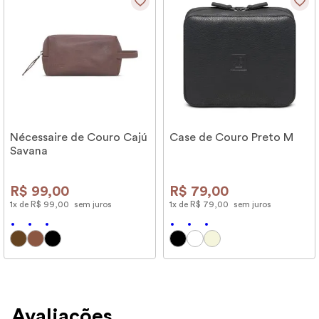
Nécessaire de Couro Cajú
Case de Couro Preto M
Savana
R$
99
,
00
R$
79
,
00
1
x de
R$
99
,
00
sem juros
1
x de
R$
79
,
00
sem juros
Avaliações