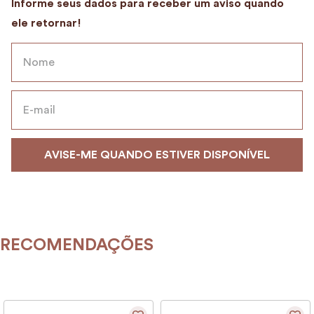
9
º
alvorada
10
º
case
RECOMENDAÇÕES