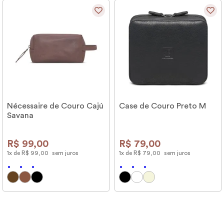
Nécessaire de Couro Cajú
Case de Couro Preto M
Savana
R$
99
,
00
R$
79
,
00
1
x de
R$
99
,
00
sem juros
1
x de
R$
79
,
00
sem juros