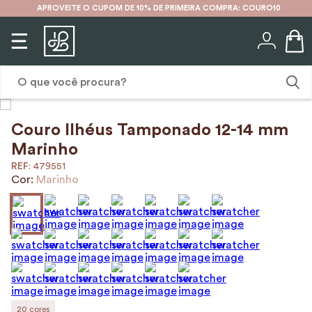
APROVEITE O CUPOM DE 10% DE PRIMEIRA COMPRA: COURO10
O que você procura?
Couro Ilhéus Tamponado 12-14 mm
1
º
karina
Marinho
2
º
mochila
:
479551
Cor:
Marinho
3
º
couro
4
º
cinto
5
º
bolsa
6
º
carteira
7
º
avental
8
º
nécessaire
20
cores