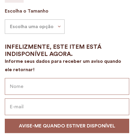
9
º
alvorada
Escolha o Tamanho
10
º
case
Escolha uma opção