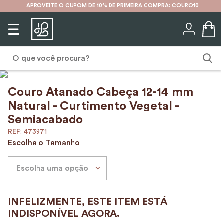
APROVEITE O CUPOM DE 10% DE PRIMEIRA COMPRA: COURO10
O que você procura?
Couro Atanado Cabeça 12-14 mm
1
º
karina
Natural - Curtimento Vegetal -
2
º
mochila
Semiacabado
3
º
couro
:
473971
Escolha o Tamanho
4
º
cinto
5
º
bolsa
Escolha uma opção
6
º
carteira
7
º
avental
8
º
nécessaire