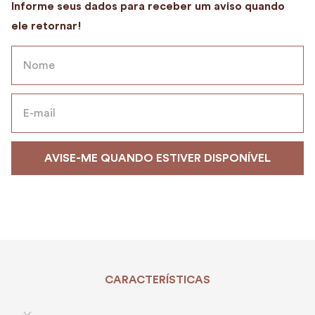
9
º
encanto
10
º
case
CARACTERÍSTICAS