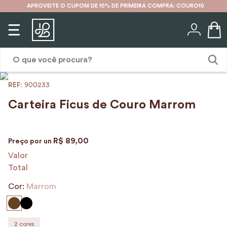
APROVEITE O CUPOM DE 10% DE PRIMEIRA COMPRA: COURO10
O que você procura?
:
900233
1
º
karina
Carteira Ficus de Couro Marrom
2
º
mochila
3
º
couro
R$
89
,
00
Preço por
un
4
º
cinto
Valor
Total
5
º
bolsa
Cor:
6
º
Marrom
carteira
7
º
avental
8
º
encanto
2
cores