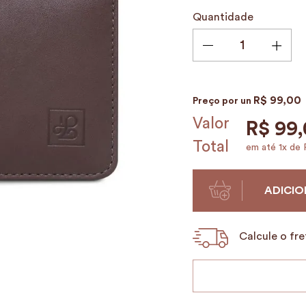
9
º
alvorada
Quantidade
10
º
case
R$
99
,
00
Preço por
un
Valor
R$
99
,
Total
em até
1
x de
ADICIO
Calcule o fre