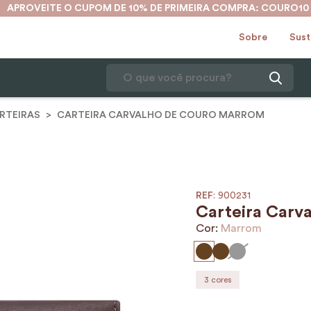
APROVEITE O CUPOM DE 10% DE PRIMEIRA COMPRA: COURO10
Sobre
Sust
O que você procura?
RTEIRAS
CARTEIRA CARVALHO DE COURO MARROM
1
º
karina
2
º
mochila
3
º
couro
4
º
cinto
:
900231
Carteira Carv
5
º
bolsa
Cor:
Marrom
6
º
carteira
7
º
avental
3
cores
8
º
nécessaire