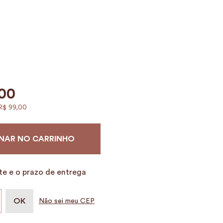
00
R$
99
,
00
NAR NO CARRINHO
te e o prazo de entrega
Não sei meu CEP