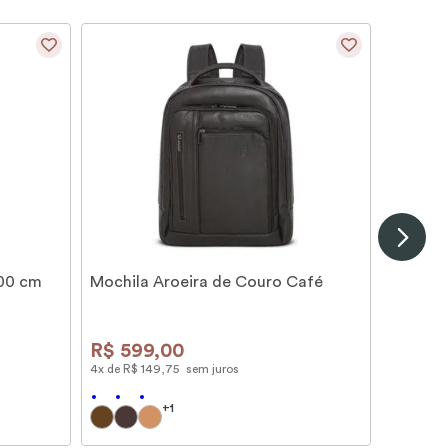
100 cm
Mochila Aroeira de Couro Café
R$
599
,
00
4
x de
R$
149
,
75
sem juros
+
1