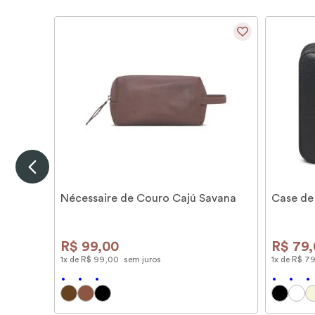
Nécessaire de Couro Cajú Savana
Case de
R$
99
,
00
R$
79
,
1
x de
R$
99
,
00
sem juros
1
x de
R$
7