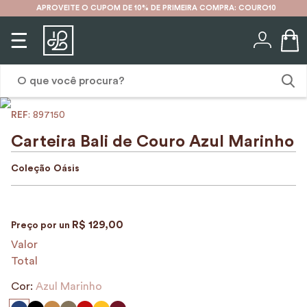
APROVEITE O CUPOM DE 10% DE PRIMEIRA COMPRA: COURO10
O que você procura?
:
897150
1
º
karina
Carteira Bali de Couro Azul Marinho
2
º
mochila
Coleção
Oásis
3
º
couro
4
º
cinto
R$
129
,
00
Preço por
un
5
º
bolsa
Valor
6
º
carteira
Total
7
º
avental
Cor:
Azul Marinho
8
º
nécessaire