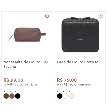
Nécessaire de Couro Cajú
Case de Couro Preto M
Savana
R$
99
,
00
R$
79
,
00
1
x de
R$
99
,
00
sem juros
1
x de
R$
79
,
00
sem juros