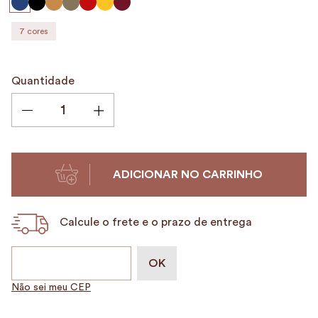
9
º
encanto
7
cores
10
º
case
Quantidade
ADICIONAR NO CARRINHO
Calcule o frete e o prazo de entrega
Não sei meu CEP