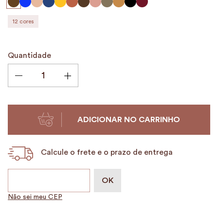
9
º
encanto
12
cores
10
º
case
Quantidade
ADICIONAR NO CARRINHO
Calcule o frete e o prazo de entrega
Não sei meu CEP