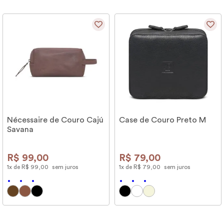
Nécessaire de Couro Cajú
Case de Couro Preto M
Savana
R$
99
,
00
R$
79
,
00
1
x de
R$
99
,
00
sem juros
1
x de
R$
79
,
00
sem juros