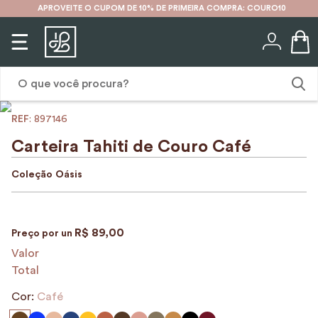
APROVEITE O CUPOM DE 10% DE PRIMEIRA COMPRA: COURO10
O que você procura?
:
897146
1
º
karina
Carteira Tahiti de Couro Café
2
º
mochila
Coleção
Oásis
3
º
couro
4
º
cinto
R$
89
,
00
Preço por
un
5
º
bolsa
Valor
6
º
carteira
Total
7
º
avental
Cor:
Café
8
º
nécessaire