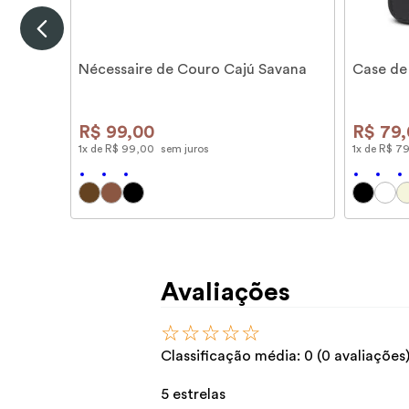
Nécessaire de Couro Cajú Savana
Case de
R$
99
,
00
R$
79
,
1
x de
R$
99
,
00
sem juros
1
x de
R$
7
Avaliações
☆
☆
☆
☆
☆
Classificação média: 0
(0 avaliações
5 estrelas