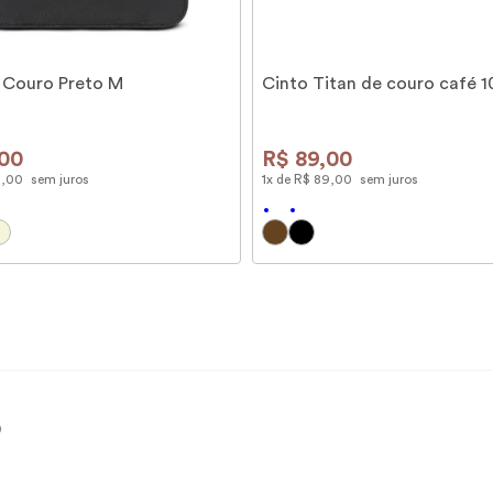
 Couro Preto M
Cinto Titan de couro café 
00
R$
89
,
00
9
,
00
sem juros
1
x de
R$
89
,
00
sem juros
)