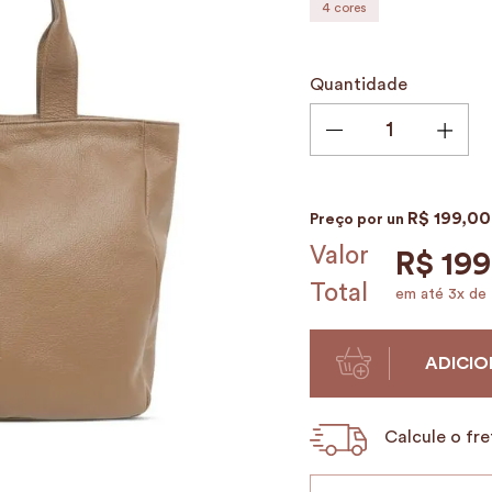
4
cores
9
º
alvorada
10
º
mala
Quantidade
R$
199
,
00
Preço por
un
Valor
R$
199
Total
em até
3
x de
ADICIO
Calcule o fre