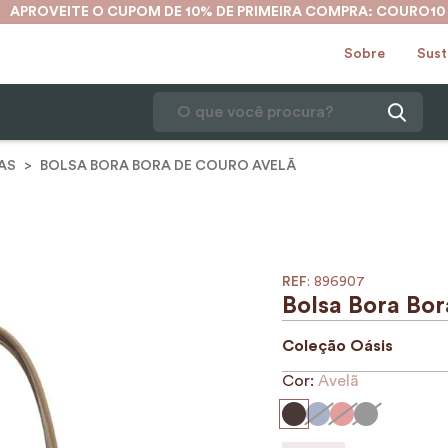
APROVEITE O CUPOM DE 10% DE PRIMEIRA COMPRA: COURO10
Sobre
Sust
O que você procura?
AS
BOLSA BORA BORA DE COURO AVELÃ
1
º
mochila
2
º
karina
3
º
couro
4
º
cinto
:
896907
Bolsa Bora Bo
5
º
bolsa
Coleção
Oásis
6
º
avental
Cor:
Avelã
7
º
nécessaire
8
º
carteira