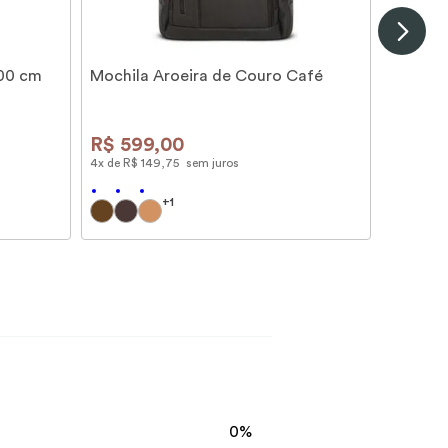
100 cm
Mochila Aroeira de Couro Café
R$
599
,
00
4
x de
R$
149
,
75
sem juros
+
1
0%