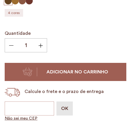
9
º
encanto
4
cores
10
º
alvorada
Quantidade
ADICIONAR NO CARRINHO
Calcule o frete e o prazo de entrega
Não sei meu CEP