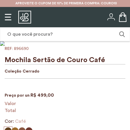
APROVEITE O CUPOM DE 10% DE PRIMEIRA COMPRA: COURO10
O que você procura?
:
896690
1
º
karina
Mochila Sertão de Couro Café
2
º
mochila
Coleção
Cerrado
3
º
couro
4
º
cinto
R$
499
,
00
Preço por
un
5
º
bolsa
Valor
6
º
carteira
Total
7
º
avental
Cor:
Café
8
º
nécessaire