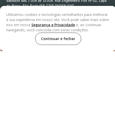
sábados das 7:30h às 13:30h.
Rua Engenheiro Fox Nº32, Lapa
de Baixo, São Paulo/SP, CEP 05069-020.
Utilizamos cookies e tecnologias semelhantes para melhorar
a sua experiência em nosso site. Você pode saber mais sobre
isso em nossa
Segurança e Privacidade
e, ao continuar
Selos
navegando, você concorda com estas condições.
Continuar e fechar
Distribuidor
Parceiros
Segurança