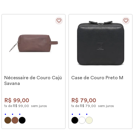
Nécessaire de Couro Cajú
Case de Couro Preto M
Savana
R$
99
,
00
R$
79
,
00
1
x de
R$
99
,
00
sem juros
1
x de
R$
79
,
00
sem juros