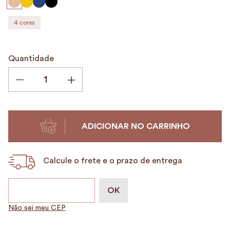
9
º
alvorada
4
cores
10
º
mala
Quantidade
ADICIONAR NO CARRINHO
Calcule o frete e o prazo de entrega
Não sei meu CEP