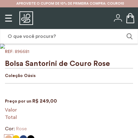
APROVEITE O CUPOM DE 10% DE PRIMEIRA COMPRA: COURO10
O que você procura?
:
896681
1
º
karina
Bolsa Santorini de Couro Rose
2
º
mochila
Coleção
Oásis
3
º
couro
4
º
cinto
R$
249
,
00
Preço por
un
5
º
bolsa
Valor
6
º
avental
Total
7
º
nécessaire
Cor:
Rose
8
º
carteira