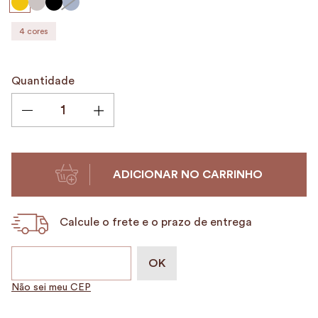
9
º
alvorada
4
cores
10
º
case
Quantidade
ADICIONAR NO CARRINHO
Calcule o frete e o prazo de entrega
Não sei meu CEP