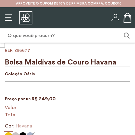
APROVEITE O CUPOM DE 10% DE PRIMEIRA COMPRA: COURO10
O que você procura?
:
896677
1
º
karina
Bolsa Maldivas de Couro Havana
2
º
mochila
Coleção
Oásis
3
º
couro
4
º
cinto
R$
249
,
00
Preço por
un
5
º
bolsa
Valor
6
º
carteira
Total
7
º
avental
Cor:
Havana
8
º
nécessaire