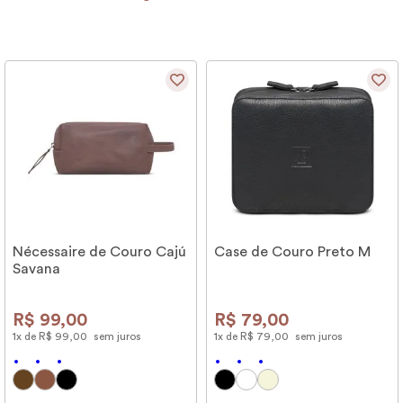
Nécessaire de Couro Cajú
Case de Couro Preto M
Savana
R$
99
,
00
R$
79
,
00
1
x de
R$
99
,
00
sem juros
1
x de
R$
79
,
00
sem juros