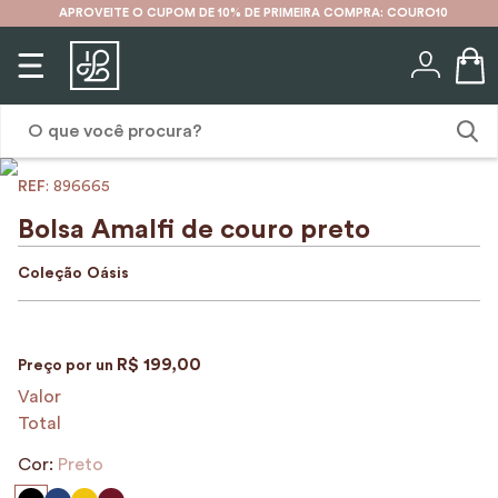
APROVEITE O CUPOM DE 10% DE PRIMEIRA COMPRA: COURO10
O que você procura?
:
896665
1
º
karina
Bolsa Amalfi de couro preto
2
º
mochila
Coleção
Oásis
3
º
couro
4
º
cinto
R$
199
,
00
Preço por
un
5
º
bolsa
Valor
6
º
avental
Total
7
º
nécessaire
Cor:
Preto
8
º
carteira