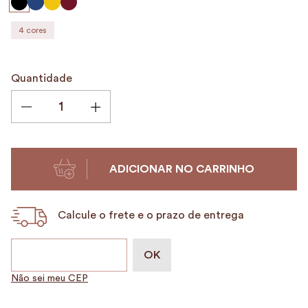
9
º
porta vinhos
4
cores
10
º
alvorada
Quantidade
ADICIONAR NO CARRINHO
Calcule o frete e o prazo de entrega
Não sei meu CEP