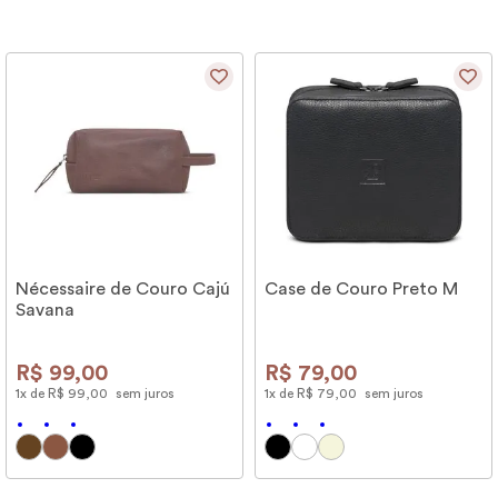
Nécessaire de Couro Cajú
Case de Couro Preto M
Savana
R$
99
,
00
R$
79
,
00
1
x de
R$
99
,
00
sem juros
1
x de
R$
79
,
00
sem juros