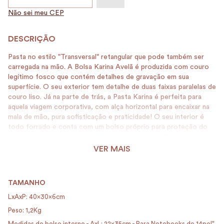
Não sei meu CEP
Pasta no estilo "Transversal" retangular que pode também ser
carregada na mão. A Bolsa Karina Avelã é produzida com couro
legítimo fosco que contém detalhes de gravação em sua
superfície. O seu exterior tem detalhe de duas faixas paralelas de
couro liso. Já na parte de trás, a Pasta Karina é perfeita para
aquela viagem corporativa, com alça horizontal para encaixar na
mala de mão, pura sofisticação e praticidade! O seu interior é
todo forrado e conta com um bolso próprio para proteção do
notebook. Além deste, a pasta tem ainda outros 4
compartimentos para mais objetos e um espaço amplo para
VER MAIS
carregar tudo o que você precisa no dia a dia de trabalho. As
alças de mão e a transversal também são produzidas com couro
legítimo. Detalhes - Fechamento em zíper - Retangular - Modelo
TAMANHO
Transversal - Modelo de mão - Forro de algodão - Couro
Texturizado Cuidados e manutenção: - Nāo lavar com água; -
LxAxP: 40x30x6cm
Nāo alvejar; - Nāo colocar em secadora; - Não passar. Para
Peso: 1,2Kg
limpar utilize periodicamente limpadores de couro e espalhe
Medidas do bolso interno - AxL: 22x35cm - Para Notebooks de 14pol"