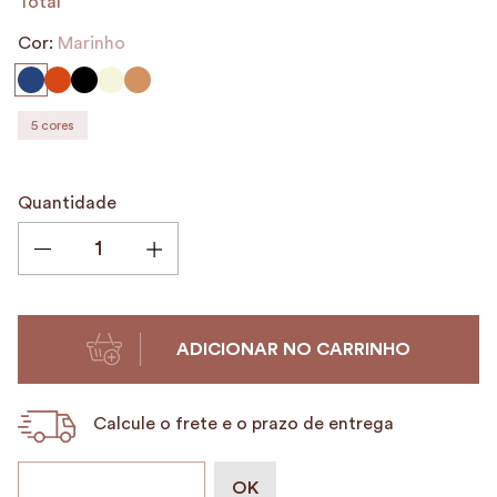
Total
9
º
alvorada
Cor:
Marinho
10
º
case
5
cores
Quantidade
ADICIONAR NO CARRINHO
Calcule o frete e o prazo de entrega