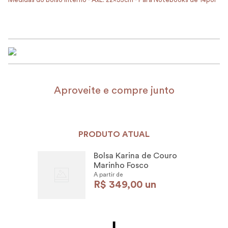
usando um pano branco e macio. Quando não tiver limpador
específico de couro por perto, utilize um pano limpo e úmido.
Artigos de couro não devem ser lavados. Manchas feitas por
canetas não saem, por isso, muito cuidado.
Aproveite e compre junto
PRODUTO ATUAL
Bolsa Karina de Couro
Marinho Fosco
A partir de
R$
349
,
00
un