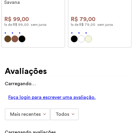
Savana
R$
99
,
00
R$
79
,
00
1
x de
R$
99
,
00
sem juros
1
x de
R$
79
,
00
sem juros
Avaliações
Carregando…
Faça login para escrever uma avaliação.
Mais recentes
Todos
Carregando avaliações…