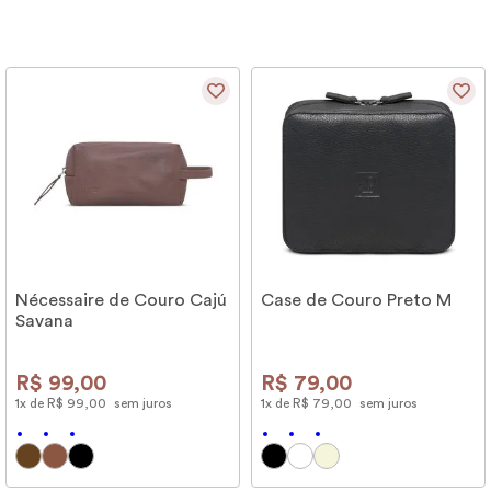
Nécessaire de Couro Cajú
Case de Couro Preto M
Savana
R$
99
,
00
R$
79
,
00
1
x de
R$
99
,
00
sem juros
1
x de
R$
79
,
00
sem juros