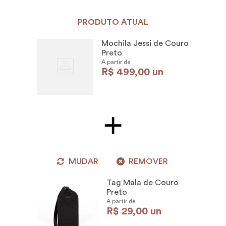
úmido. Artigos de couro não devem ser lavados. Manchas feitas
por canetas não saem, por isso, muito cuidado.
PRODUTO ATUAL
Mochila Jessi de Couro
Preto
A partir de
R$
499
,
00
un
MUDAR
REMOVER
Tag Mala de Couro
Preto
A partir de
R$
29
,
00
un