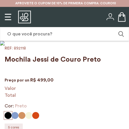
APROVEITE O CUPOM DE 10% DE PRIMEIRA COMPRA: COURO10
O que você procura?
:
892118
1
º
mochila
Mochila Jessi de Couro Preto
2
º
karina
3
º
couro
R$
499
,
00
Preço por
un
4
º
cinto
Valor
Total
5
º
bolsa
Cor:
6
º
Preto
avental
7
º
nécessaire
8
º
carteira
5
cores