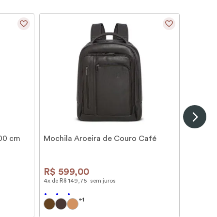
100 cm
Mochila Aroeira de Couro Café
R$
599
,
00
4
x de
R$
149
,
75
sem juros
+
1