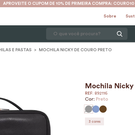
APROVEITE O CUPOM DE 10% DE PRIMEIRA COMPRA: COURO10
Sobre
Sust
O que você procura?
ILAS E PASTAS
MOCHILA NICKY DE COURO PRETO
1
º
karina
2
º
mochila
3
º
couro
4
º
cinto
Mochila Nicky
:
892116
5
º
bolsa
Cor:
Preto
6
º
carteira
7
º
avental
3
cores
8
º
nécessaire