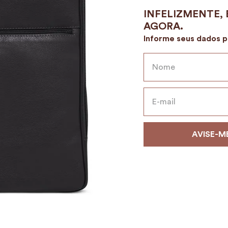
9
º
alvorada
10
º
case