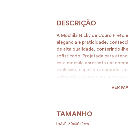
A Mochila Nicky de Couro Preto 
elegância e praticidade, confec
de alta qualidade, conferindo-lhe
sofisticado. Projetada para ate
esta mochila apresenta um comp
exclusivo, capaz de acomodar no
polegadas, oferecendo proteção 
dispositivos eletrônicos durante
VER MA
funcionalidade interna, a Mochila
com uma atenção especial aos det
destaca-se uma alça horizontal 
posicionada para encaixar perfe
TAMANHO
Essa característica não apenas fa
LxAxP: 30x38x9cm
também proporciona praticidade 