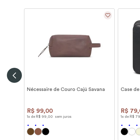
Nécessaire de Couro Cajú Savana
Case de
R$
99
,
00
R$
79
,
1
x de
R$
99
,
00
sem juros
1
x de
R$
7