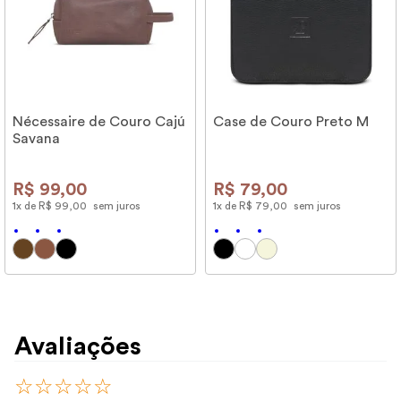
Nécessaire de Couro Cajú
Case de Couro Preto M
Savana
R$
99
,
00
R$
79
,
00
1
x de
R$
99
,
00
sem juros
1
x de
R$
79
,
00
sem juros
Avaliações
☆
☆
☆
☆
☆