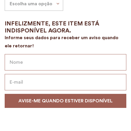
Escolha uma opção
9
º
alvorada
10
º
case