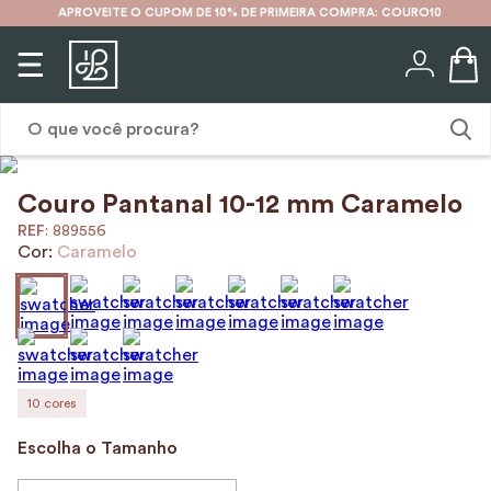
APROVEITE O CUPOM DE 10% DE PRIMEIRA COMPRA: COURO10
O que você procura?
Couro Pantanal 10-12 mm Caramelo
1
º
karina
:
889556
2
º
mochila
Cor:
Caramelo
3
º
couro
4
º
cinto
5
º
bolsa
6
º
carteira
10
cores
7
º
avental
Escolha o Tamanho
8
º
nécessaire