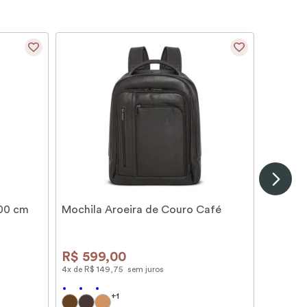
100 cm
Mochila Aroeira de Couro Café
R$
599
,
00
4
x de
R$
149
,
75
sem juros
+
1