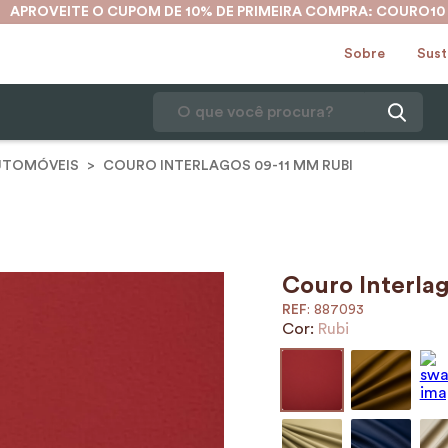
APROVEITE O CUPOM DE 10% DE PRIMEIRA COMPRA: COURO10
Sobre
Sust
O que você procura?
UTOMÓVEIS
COURO INTERLAGOS 09-11 MM RUBI
1
º
karina
2
º
mochila
3
º
couro
4
º
cinto
Couro Interla
:
887093
5
º
bolsa
Cor:
Rubi
6
º
carteira
7
º
avental
8
º
nécessaire