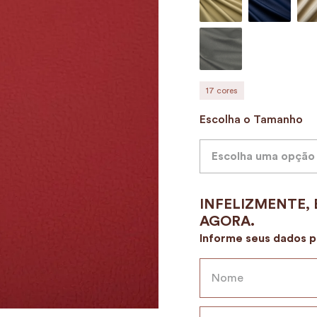
9
º
alvorada
10
º
case
17
cores
Escolha o Tamanho
Escolha uma opção