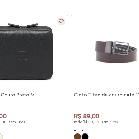
 Couro Preto M
Cinto Titan de couro café 
00
R$
89
,
00
9
,
00
sem juros
1
x de
R$
89
,
00
sem juros