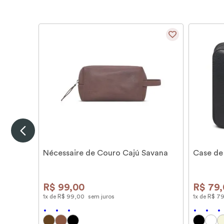
Nécessaire de Couro Cajú Savana
Case de
R$
99
,
00
R$
79
,
1
x de
R$
99
,
00
sem juros
1
x de
R$
7