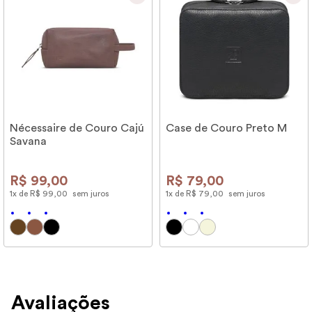
Nécessaire de Couro Cajú
Case de Couro Preto M
Savana
R$
99
,
00
R$
79
,
00
1
x de
R$
99
,
00
sem juros
1
x de
R$
79
,
00
sem juros
Avaliações