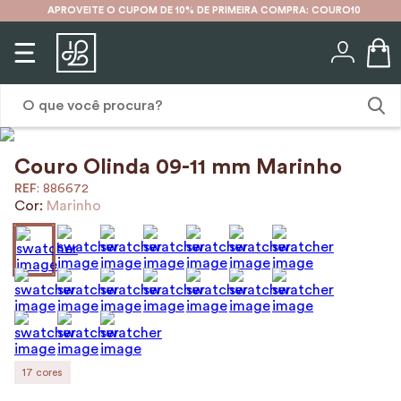
APROVEITE O CUPOM DE 10% DE PRIMEIRA COMPRA: COURO10
O que você procura?
Couro Olinda 09-11 mm Marinho
1
º
karina
:
886672
2
º
mochila
Cor:
Marinho
3
º
couro
4
º
cinto
5
º
bolsa
6
º
carteira
7
º
avental
17
cores
8
º
nécessaire