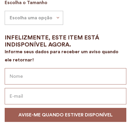
Escolha o Tamanho
9
º
encanto
10
º
alvorada
Escolha uma opção