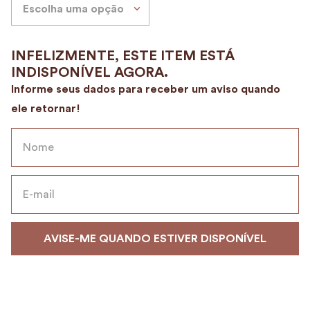
Escolha uma opção
9
º
alvorada
10
º
case