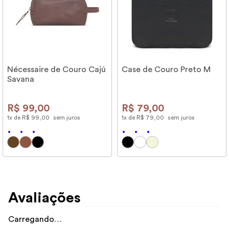
Nécessaire de Couro Cajú
Case de Couro Preto M
Savana
R$
99
,
00
R$
79
,
00
1
x de
R$
99
,
00
sem juros
1
x de
R$
79
,
00
sem juros
Avaliações
Carregando…