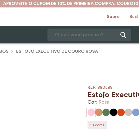
APROVEITE O CUPOM DE 10% DE PRIMEIRA COMPRA: COURO10
Sobre
Sust
O que você procura?
JOS
ESTOJO EXECUTIVO DE COURO ROSA
1
º
karina
2
º
mochila
3
º
couro
4
º
cinto
:
880588
Estojo Execut
5
º
bolsa
Cor:
Rosa
6
º
carteira
7
º
avental
10
cores
8
º
nécessaire