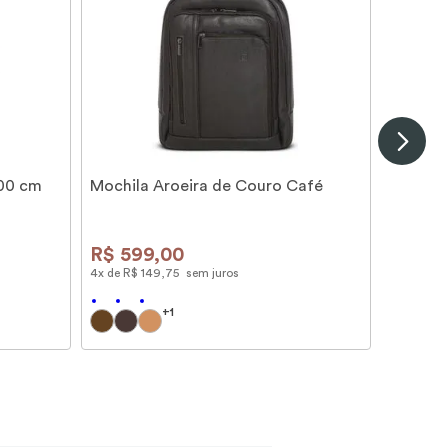
100 cm
Mochila Aroeira de Couro Café
R$
599
,
00
4
x de
R$
149
,
75
sem juros
+
1