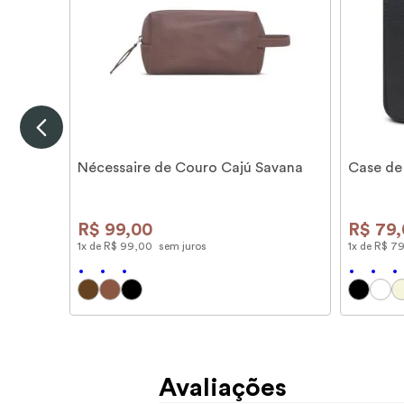
Nécessaire de Couro Cajú Savana
Case de
R$
99
,
00
R$
79
,
1
x de
R$
99
,
00
sem juros
1
x de
R$
7
Avaliações