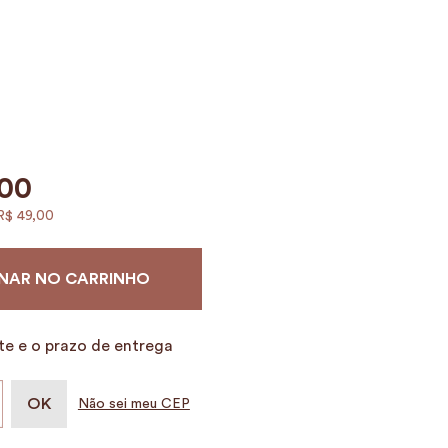
00
R$
49
,
00
NAR NO CARRINHO
te e o prazo de entrega
Não sei meu CEP