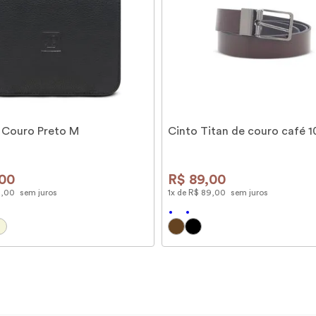
 Couro Preto M
Cinto Titan de couro café 
00
R$
89
,
00
9
,
00
sem juros
1
x de
R$
89
,
00
sem juros