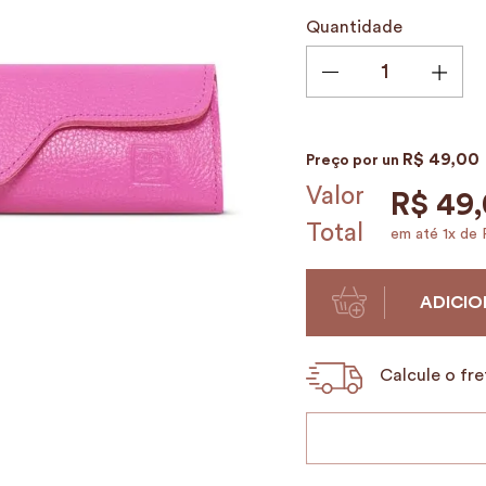
9
º
alvorada
Quantidade
10
º
case
R$
49
,
00
Preço por
un
Valor
R$
49
,
Total
em até
1
x de
ADICIO
Calcule o fre