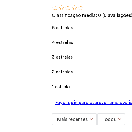
☆
☆
☆
☆
☆
Classificação média: 0
(0 avaliações
5 estrelas
4 estrelas
3 estrelas
2 estrelas
1 estrela
Faça login para escrever uma avali
Mais recentes
Todos